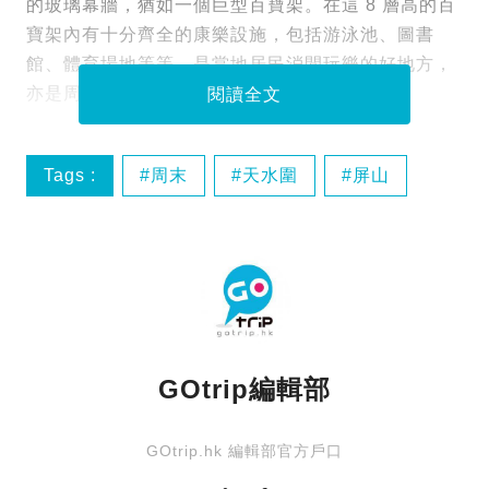
的玻璃幕牆，猶如一個巨型百寶架。在這 8 層高的百
寶架內有十分齊全的康樂設施，包括游泳池、圖書
館、體育場地等等，是當地居民消閒玩樂的好地方，
亦是周末閒遊天水圍必到落腳點！
閱讀全文
Tags :
周末
天水圍
屏山
屏山天水圍文化康樂大樓
GOtrip編輯部
GOtrip.hk 編輯部官方戶口