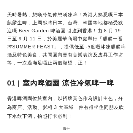
天時暑熱，想嘆冷氣仲想嘆凍啤！為港人熟悉嘅日本
麒麟生啤，上周起將日本、台灣、韓國等地都極受歡
迎嘅 Beer Garden 啤酒園 引進到香港！由 8 月 19
日至 9 月 11 日，於美麗華商場中庭舉行「麒麟一番
搾SUMMER FEAST」，提供低至 -5度嘅冰凍麒麟啤
酒及特色美食，其間園內更有音樂表演及皮具工作坊
等，一次過滿足唔止兩個願望，正！
01 | 室內啤酒園 涼住冷氣啤一啤
香港啤酒園位於室內，以招牌黃色作為設計主色，分
為商店、活動、影相 3 大區域，仲有得坐住同朋友吹
下水飲下酒，拍照打卡必到！
廣告