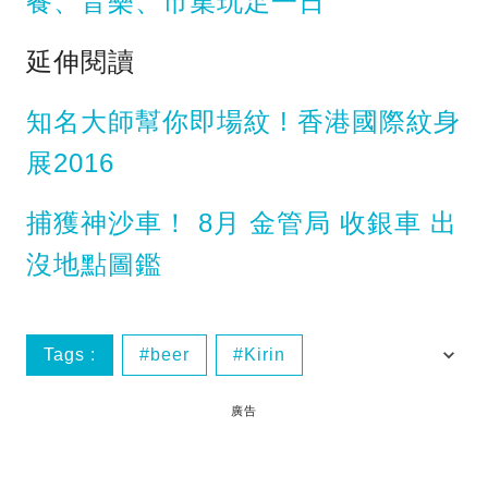
餐、音樂、市集玩足一日
延伸閱讀
知名大師幫你即場紋 ! 香港國際紋身
展2016
捕獲神沙車！ 8月 金管局 收銀車 出
沒地點圖鑑
Tags :
beer
Kirin
yukilovey
凍啤
廣告