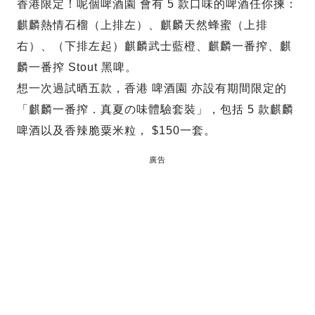
香港限定！呢個啤酒園 會有 5 款口味的啤酒任你揀：
麒麟熱情石榴（上排左）、麒麟天然蜂蜜（上排
右）、（下排左起）麒麟武士藍橙、麒麟一番搾、麒
麟一番搾 Stout 黑啤。
想一次過試晒五款，香港 啤酒園 亦設有期間限定的
「麒麟一番搾．真夏の味體驗套裝」，包括 5 款麒麟
啤酒以及香辣脆粟米粒， $150一套。
廣告