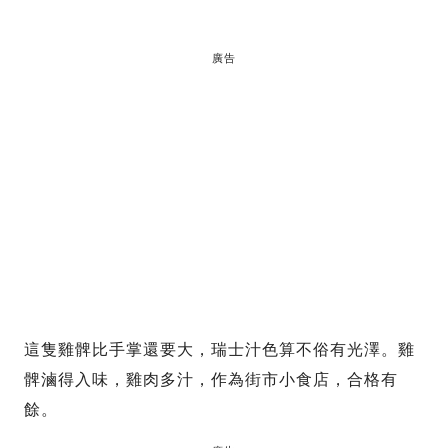
廣告
這隻雞髀比手掌還要大，瑞士汁色算不俗有光澤。雞
髀滷得入味，雞肉多汁，作為街市小食店，合格有
餘。