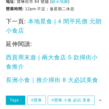
地址:
寶琳街市 84 號舖 (
顯示地圖
)
營業時間:
12pm-不定；逢星期二休息
下一頁:
本地覓食 | 4 間平民價 元朗
小食店
延伸閱讀:
西貢周末遊 | 兩大食店 5 款掃街小
食推介
長洲小食｜推介掃街 8 大必試美食
Tags :
寶琳
寶琳 小食 必試 美食