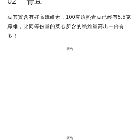
02｜ 青豆
豆其實含有好高纖維素，100克烚熟青豆已經有5.5克
纖維，比同等份量的菜心所含的纖維量高出一倍有
多！
廣告
廣告