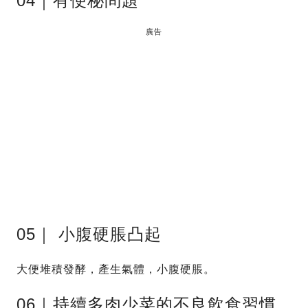
04｜有便秘問題
廣告
05｜ 小腹硬脹凸起
大便堆積發酵，產生氣體，小腹硬脹。
06｜持續多肉少菜的不良飲食習慣