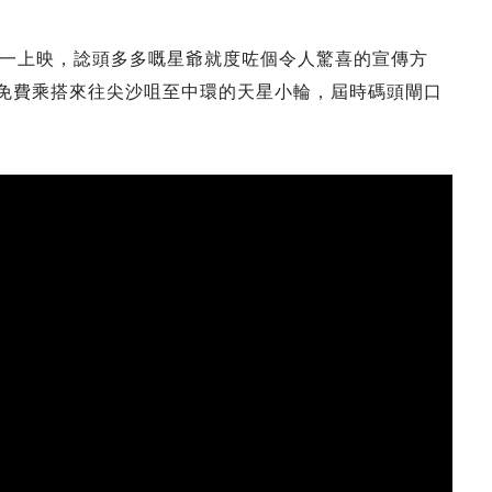
一上映，諗頭多多嘅星爺就度咗個令人驚喜的宣傳方
，免費乘搭來往尖沙咀至中環的天星小輪
，屆時碼頭閘口