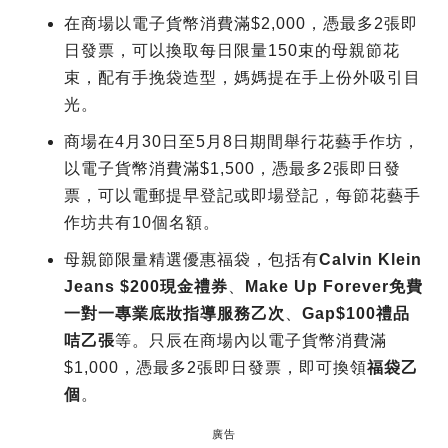
在商場以電子貨幣消費滿$2,000，憑最多2張即
日發票，可以換取每日限量150束的母親節花
束，配有手挽袋造型，媽媽提在手上份外吸引目
光。
商場在4月30日至5月8日期間舉行花藝手作坊，
以電子貨幣消費滿$1,500，憑最多2張即日發
票，可以電郵提早登記或即場登記，每節花藝手
作坊共有10個名額。
母親節限量精選優惠福袋，包括有
Calvin Klein
Jeans $200現金禮券
、
Make Up Forever免費
一對一專業底妝指導服務乙次
、
Gap$100禮品
咭乙張
等。只辰在商場內以電子貨幣消費滿
$1,000，憑最多2張即日發票，即可換領
福袋乙
個
。
廣告