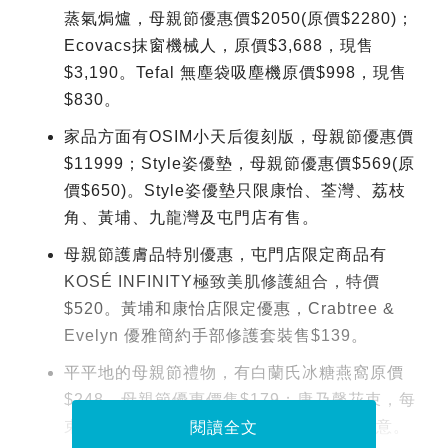
蒸氣焗爐，母親節優惠價$2050(原價$2280)；
Ecovacs抹窗機械人，原價$3,688，現售
$3,190。Tefal 無塵袋吸塵機原價$998，現售
$830。
家品方面有OSIM小天后復刻版，母親節優惠價
$11999；Style姿優墊，母親節優惠價$569(原
價$650)。Style姿優墊只限康怡、荃灣、荔枝
角、黃埔、九龍灣及屯門店有售。
母親節護膚品特別優惠，屯門店限定商品有
KOSÉ INFINITY極致美肌修護組合，特價
$520。黃埔和康怡店限定優惠，Crabtree &
Evelyn 優雅簡約手部修護套裝售$139。
平平地的母親節禮物，有白蘭氏冰糖燕窩原價
$248，母親節優惠價售$179；康乃馨花束，每
束售$189，送禮豐儉由人，最緊要是有心意。
閱讀全文