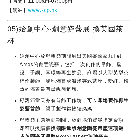
【時間】11:00am-07:00pm
【網站】
www.kcp.hk
05)始創中心-創意瓷藝展 換英國茶
杯
始創中心於母親節期間展出美國瓷藝家Juliet
Ames的創意瓷藝，包括二次創作的吊飾、擺
設、手鐲、耳環等再生飾品。商場以大型英型茶
杯作裝飾，場地佈置成浪漫英式茶座，粉紅、粉
藍的佈置最有母親節氣氛。
母親節當天亦有首飾工作坊，可以
即場製作再生
瓷藝首飾
，親手製作禮物給媽媽。
母親節主題活動期間，於商場消費滿指定金額，
即可以換購價
換領限量版創意陶瓷吊墜連項鏈
，
或
英國瓷器品牌Royal Albert玫瑰瓷杯
。