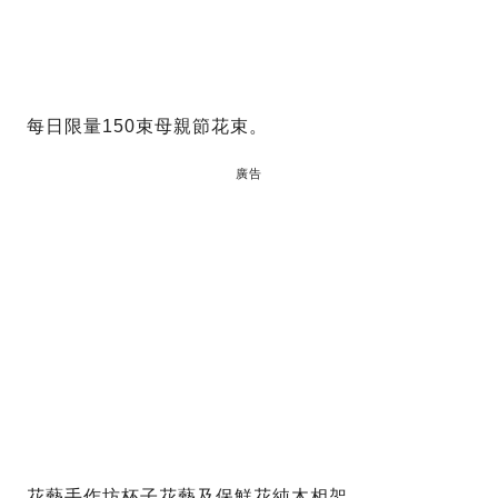
每日限量150束母親節花束。
廣告
花藝手作坊杯子花藝及保鮮花純木相架。