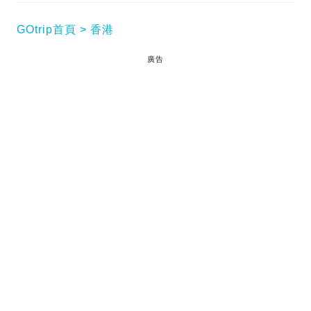
GOtrip首頁
香港
廣告
白泥，分上、下兩村，上村較近流浮山，下村則較近
泥灘，兩邊均集合不少農地魚塘，可以上 1 日耕作