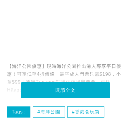
【海洋公園優惠】現時海洋公園推出港人專享平日優
惠！可享低至4折價錢，最平成人門票只需$198，小
童$99！透過Trip.com訂購兩張指定門票，更送
Häagen-Dazs雪糕券！
閱讀全文
Tags :
海洋公園
香港食玩買