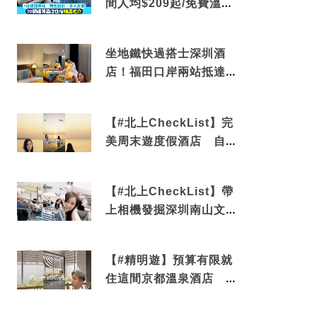
間人均$209起/免費溫泉/
近博多車站
坐地鐵快過搭士深圳酒
店！福田口岸兩站抵達
還有免費烘洗服務
【#北上CheckList】完
美周末遊度假酒店 自帶
電影院 必打卡深圳膠囊
列車
【#北上CheckList】帶
上相機發掘深圳南山文藝
角落 2天1夜住進海景套
房享受私人時光
【#精明遊】預算有限就
住這間京都溫泉酒店 車
站行5分鐘可達 必吃自助
早餐