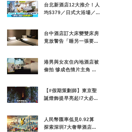
台北新酒店12大推介！人
均$379／日式大浴場／1
分鐘到捷運／米芝蓮推介
台中酒店訂大床變雙床房
竟放警告「睡另一張要加
錢」網民：好孤寒
港男與女友住內地酒店被
偷拍 慘成色情片主角 鏡
頭位置曝光 逾180間酒店
中招
【#假期策劃師】東京聖
誕燈飾提早亮起!7大必去
打卡點 快把路線收藏吧
人民幣匯率低見0.92算
探索深圳7大奢華酒店體