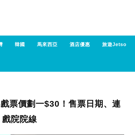
灣
韓國
馬來西亞
酒店優惠
旅遊Jetso
1睇戲票價劃一$30！售票日期、連
、戲院院線