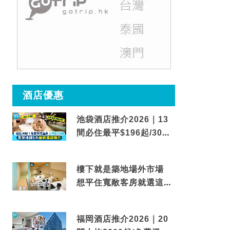
酒店優惠
池袋酒店推介2026｜13
間必住最平$196起/30秒
到車站/免費碳酸溫泉
樓下就是築地場外市場
想平住寬敞客房就選這間
東京酒店
福岡酒店推介2026｜20