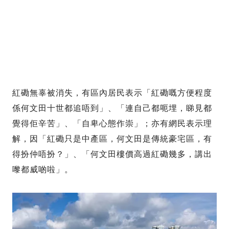
紅磡無辜被消失，有區內居民表示「紅磡嘅方便程度
係何文田十世都追唔到」、「連自己都呃埋，睇見都
覺得佢辛苦」、「自卑心態作崇」；亦有網民表示理
解，因「紅磡只是中產區，何文田是傳統豪宅區，有
得扮仲唔扮？」、「何文田樓價高過紅磡幾多，講出
嚟都威啲啦」。