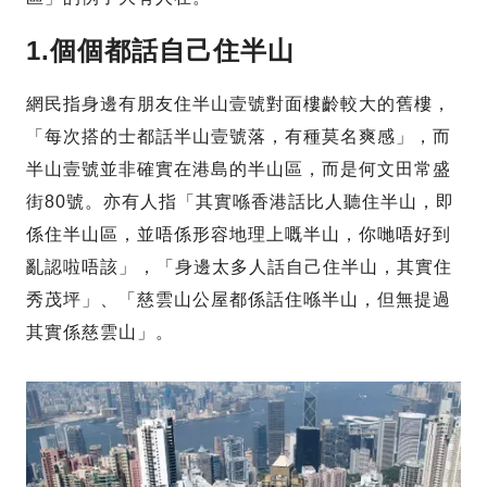
1.個個都話自己住半山
網民指身邊有朋友住半山壹號對面樓齡較大的舊樓，
「每次搭的士都話半山壹號落，有種莫名爽感」，而
半山壹號並非確實在港島的半山區，而是何文田常盛
街80號。亦有人指「其實喺香港話比人聽住半山，即
係住半山區，並唔係形容地理上嘅半山，你哋唔好到
亂認啦唔該」，「身邊太多人話自己住半山，其實住
秀茂坪」、「慈雲山公屋都係話住喺半山，但無提過
其實係慈雲山」。