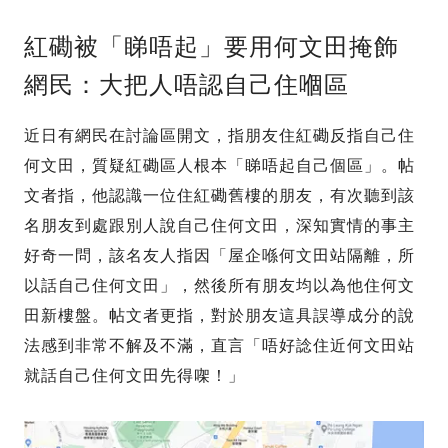
紅磡被「睇唔起」要用何文田掩飾
網民：大把人唔認自己住嗰區
近日有網民在討論區開文，指朋友住紅磡反指自己住
何文田，質疑紅磡區人根本「睇唔起自己個區」。帖
文者指，他認識一位住紅磡舊樓的朋友，有次聽到該
名朋友到處跟別人說自己住何文田，深知實情的事主
好奇一問，該名友人指因「屋企喺何文田站隔離，所
以話自己住何文田」，然後所有朋友均以為他住何文
田新樓盤。帖文者更指，對於朋友這具誤導成分的說
法感到非常不解及不滿，直言「唔好諗住近何文田站
就話自己住何文田先得㗎！」