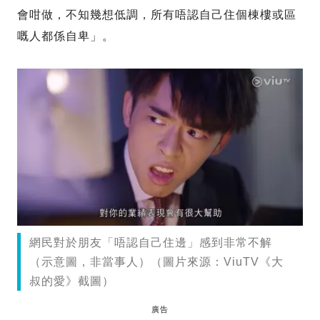
會咁做，不知幾想低調，所有唔認自己住個棟樓或區
嘅人都係自卑」。
網民對於朋友「唔認自己住邊」感到非常不解
（示意圖，非當事人）（圖片來源：ViuTV《大
叔的愛》截圖）
廣告