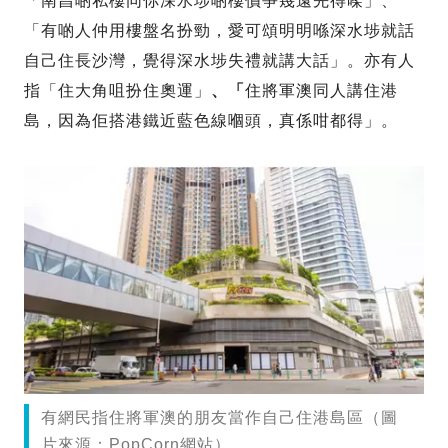
「南昌啲私樓同你深水埗啲樓價爭幾遠先得㗎」、
「有啲人仲用樓盤名扮勁，愛可頌明明喺深水埗就話
自己住長沙灣，覺得深水埗失禮就講大話」。亦有人
指「住大角咀扮住奧運」
、「
住將軍澳同人講住港
島，因為佢搭港鐵近藍色線嗰頭，真係咁都得」。
有網民指住將軍澳的朋友當作自己住港島區（圖
片來源：PopCorn網站）