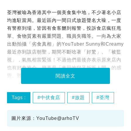
荃灣被喻為香港其中一個美食集中地，不少著名小店
均進駐當局。最近區內一間日式放題聲名大噪，一度
有警察到場，皆因有食客嬲到報警，投訴食店瘋狂甩
單、食物質素有嚴重問題、職員失職等。一向為大家
出動拍攝「劣食真相」的YouTuber Sunny和Creamy
最近亦到該店朝聖，期間不斷唸著「好驚」、「被監
視」，氣氛相當緊張！不過他們最後亦表示原來店內
也有好食推介，簡直是「來回地獄又折返人間」的感
覺。難道這「劣食真相」非如坊間傳聞？
閱讀全文
Tags :
中伏食店
放題
荃灣
圖片來源：YouTube@arhoTV