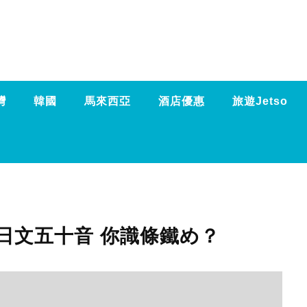
灣
韓國
馬來西亞
酒店優惠
旅遊Jetso
日文五十音 你識條鐵め？