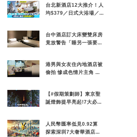
台北新酒店12大推介！人
均$379／日式大浴場／1
分鐘到捷運／米芝蓮推介
台中酒店訂大床變雙床房
竟放警告「睡另一張要加
錢」網民：好孤寒
港男與女友住內地酒店被
偷拍 慘成色情片主角 鏡
頭位置曝光 逾180間酒店
中招
【#假期策劃師】東京聖
誕燈飾提早亮起!7大必去
打卡點 快把路線收藏吧
人民幣匯率低見0.92算
探索深圳7大奢華酒店體