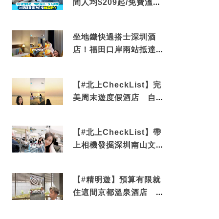
間人均$209起/免費溫泉/
近博多車站
坐地鐵快過搭士深圳酒
店！福田口岸兩站抵達
還有免費烘洗服務
【#北上CheckList】完
美周末遊度假酒店 自帶
電影院 必打卡深圳膠囊
列車
【#北上CheckList】帶
上相機發掘深圳南山文藝
角落 2天1夜住進海景套
房享受私人時光
【#精明遊】預算有限就
住這間京都溫泉酒店 車
站行5分鐘可達 必吃自助
早餐