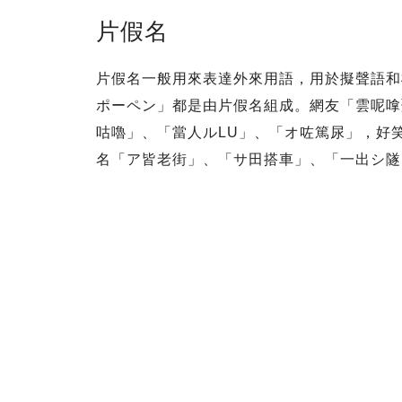
片假名
片假名一般用來表達外來用語，用於擬聲語和
ポーペン」都是由片假名組成。網友「雲呢嗱
咕嚕」、「當人ルLU」、「オ咗篤尿」，好
名「ア皆老街」、「サ田搭車」、「一出シ隧