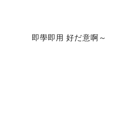
即學即用 好だ意啊～