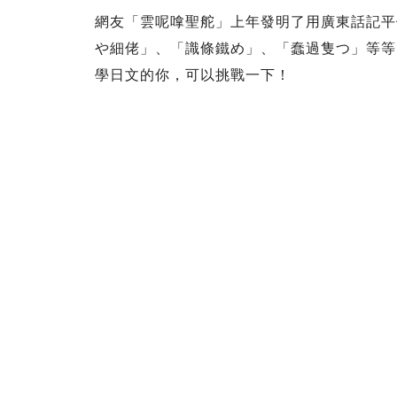
網友「雲呢嗱聖舵」上年發明了用廣東話記平
や細佬」、「識條鐵め」、「蠢過隻つ」等等
學日文的你，可以挑戰一下！