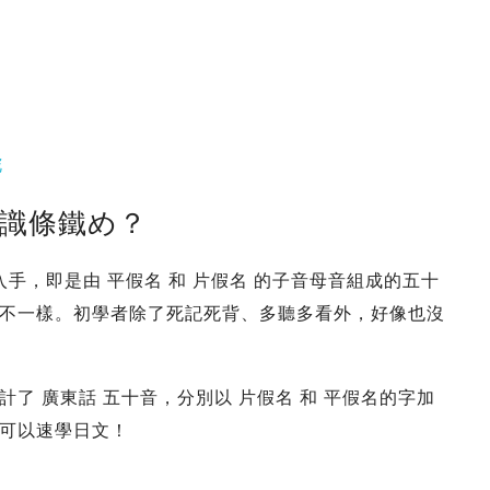
舵
你識條鐵め？
入手，即是由 平假名 和 片假名 的子音母音組成的五十
不一樣。初學者除了死記死背、多聽多看外，好像也沒
了 廣東話 五十音，分別以 片假名 和 平假名的字加
可以速學日文！