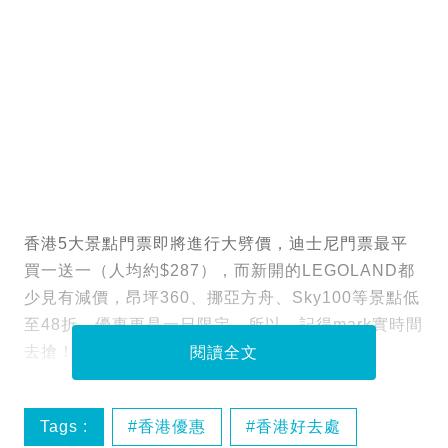
香港5大景點門票即將進行大劈價，迪士尼門票最平
買一送一（人均約$287），而新開的LEGOLAND都
少見有減價，昂坪360、挪亞方舟、Sky100等景點低
至48折，優惠更是一日限定，所以，記得mark實時間
去搶！
閱讀全文
Tags :
香港優惠
香港好去處