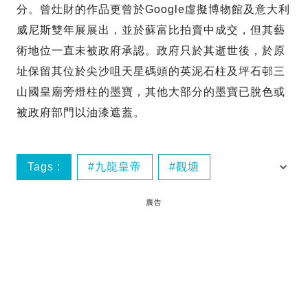
分。曾灶財的作品更曾於Google虛擬博物館及意大利
威尼斯雙年展展出，並於蘇富比拍賣中成交，但其藝
術地位一直未被政府承認。政府只於其逝世後，於原
址保留其位於尖沙咀天星碼頭的英泥石柱及坪石邨三
山國皇廟旁燈柱的墨寶，其他大部分的墨寶已脫色或
被政府部門以油漆遮蓋。
Tags :
九龍皇帝
觀塘
香港話題
廣告