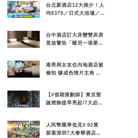
台北新酒店12大推介！人
均$379／日式大浴場／1
分鐘到捷運／米芝蓮推介
台中酒店訂大床變雙床房
竟放警告「睡另一張要加
錢」網民：好孤寒
港男與女友住內地酒店被
偷拍 慘成色情片主角 鏡
頭位置曝光 逾180間酒店
中招
【#假期策劃師】東京聖
誕燈飾提早亮起!7大必去
打卡點 快把路線收藏吧
人民幣匯率低見0.92算
探索深圳7大奢華酒店體