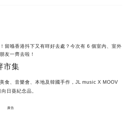
！留喺香港抖下又有咩好去處？今次有 6 個室內、室外
朋友一齊去啦！
畔市集
音樂會、本地及韓國手作，JL music X MOOV
日向日葵紀念品。
廣告