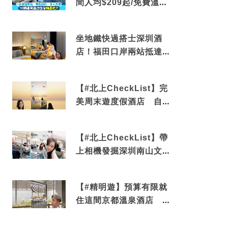
間人均$209起/免費溫泉/
近博多車站
坐地鐵快過搭士深圳酒
店！福田口岸兩站抵達
還有免費烘洗服務
【#北上CheckList】完
美周末遊度假酒店 自帶
電影院 必打卡深圳膠囊
列車
【#北上CheckList】帶
上相機發掘深圳南山文藝
角落 2天1夜住進海景套
房享受私人時光
【#精明遊】預算有限就
住這間京都溫泉酒店 車
站行5分鐘可達 必吃自助
早餐