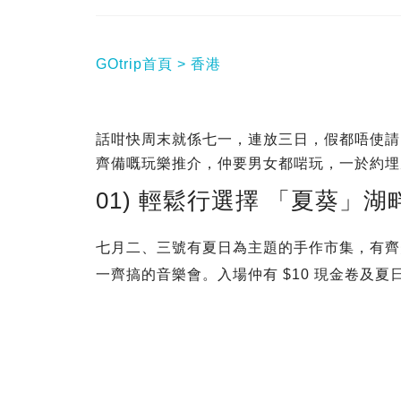
GOtrip首頁
香港
話咁快周末就係七一，連放三日，假都唔使請
齊備嘅玩樂推介，仲要男女都啱玩，一於約埋
01) 輕鬆行選擇 「夏葵」湖
七月二、三號有夏日為主題的手作市集，有齊美食、
一齊搞的音樂會。入場仲有 $10 現金卷及夏