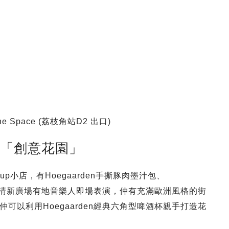
The Space (荔枝角站D2 出口)
den「創意花園」
-up小店，有Hoegaarden手撕豚肉墨汁包、
在露天清新廣場有地音樂人即場表演，仲有充滿歐洲風格的街
可以利用Hoegaarden經典六角型啤酒杯親手打造花