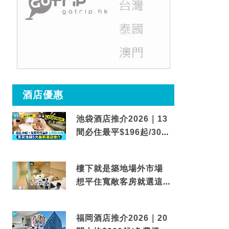
酒店優惠
池袋酒店推介2026｜13
間必住最平$196起/30秒
到車站/免費碳酸溫泉
樓下就是築地場外市場
想平住寬敞客房就選這間
東京酒店
福岡酒店推介2026｜20