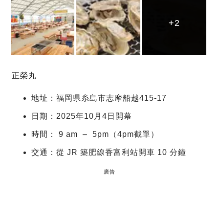
+2
+2
+2
正榮丸
地址：福岡県糸島市志摩船越415-17
日期：2025年10月4日開幕
時間： 9 am – 5pm（4pm截單）
交通：從 JR 築肥線香富利站開車 10 分鐘
廣告