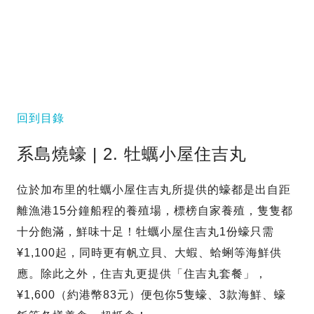
回到目錄
系島燒蠔 | 2. 牡蠣小屋住吉丸
位於加布里的牡蠣小屋住吉丸所提供的蠔都是出自距
離漁港15分鐘船程的養殖場，標榜自家養殖，隻隻都
十分飽滿，鮮味十足！牡蠣小屋住吉丸1份蠔只需
¥1,100起，同時更有帆立貝、大蝦、蛤蜊等海鮮供
應。除此之外，住吉丸更提供「住吉丸套餐」，
¥1,600（約港幣83元）便包你5隻蠔、3款海鮮、蠔