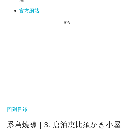
官方網站
廣告
回到目錄
系島燒蠔 | 3. 唐泊恵比須かき小屋