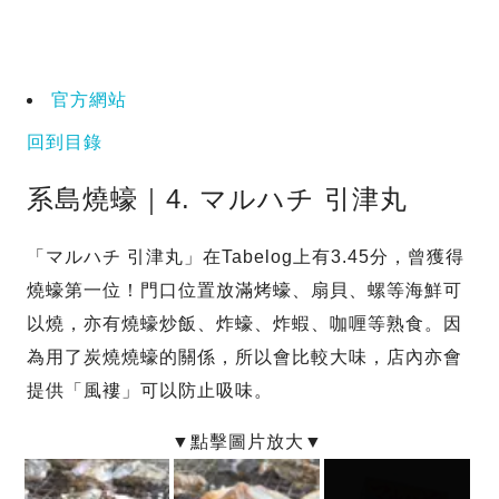
官方網站
回到目錄
系島燒蠔｜4. マルハチ 引津丸
「マルハチ 引津丸」在Tabelog上有3.45分，曾獲得
燒蠔第一位！門口位置放滿烤蠔、扇貝、螺等海鮮可
以燒，亦有燒蠔炒飯、炸蠔、炸蝦、咖喱等熟食。因
為用了炭燒燒蠔的關係，所以會比較大味，店內亦會
提供「風褸」可以防止吸味。