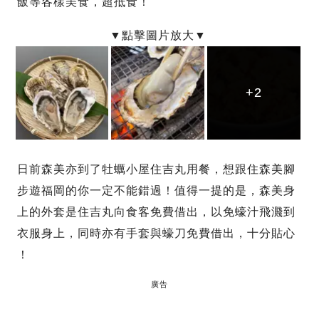
飯等各樣美食，超抵食！
+2
+2
+2
日前森美亦到了牡蠣小屋住吉丸用餐，想跟住森美腳
步遊福岡的你一定不能錯過！值得一提的是，森美身
上的外套是住吉丸向食客免費借出，以免蠔汁飛濺到
衣服身上，同時亦有手套與蠔刀免費借出，十分貼心
！
廣告