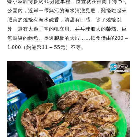
蠔小屋離博多約40分鐘車程，位置就在福岡市海づり
公園內，近岸一帶無污的海水清澈見底，難怪吃起來
肥美的燒蠔有海水鹹香，清甜有口感。除了燒蠔以
外，還有大過手掌的帆立貝、乒乓球般大的榮螺、巨
無霸級的鮑魚、長過腳板的大蝦……抵食價由¥200 –
1,000（約港幣11 – 55元）不等。