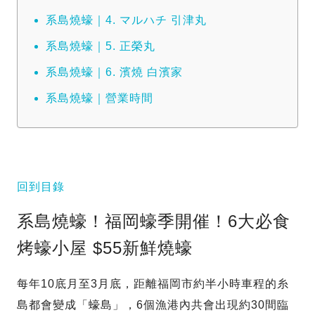
系島燒蠔｜4. マルハチ 引津丸
系島燒蠔｜5. 正榮丸
系島燒蠔｜6. 濱燒 白濱家
系島燒蠔｜營業時間
回到目錄
系島燒蠔！福岡蠔季開催！6大必食
烤蠔小屋 $55新鮮燒蠔
每年10底月至3月底，距離福岡市約半小時車程的糸
島都會變成「蠔島」，6個漁港內共會出現約30間臨