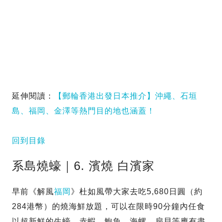
延伸閱讀：
【郵輪香港出發日本推介】沖繩、石垣
島、福岡、金澤等熱門目的地也涵蓋！
回到目錄
系島燒蠔｜6. 濱燒 白濱家
早前《解風
福岡
》杜如風帶大家去吃5,680日圓（約
284港幣）的燒海鮮放題，可以在限時90分鐘內任食
以超新鮮的生蠔、赤蝦、鮑魚、海螺、扇貝等應有盡