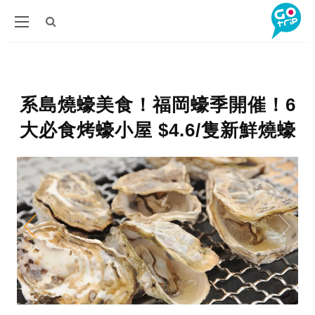
系島燒蠔美食！福岡蠔季開催！6
大必食烤蠔小屋 $4.6/隻新鮮燒蠔