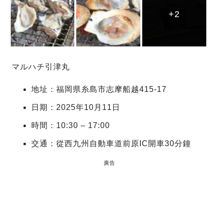
+2
+2
+2
マルハチ引津丸
地址：福岡県糸島市志摩船越415-17
日期：2025年10月11日
時間：10:30 – 17:00
交通：從西九州自動車道前原IC開車30分鐘
廣告