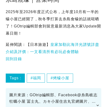
2025年至2026年度正式公布，上年度10月有一半的
蠔小屋已經開了，秋冬季打算去糸島食蠔的話就啱晒
了！GOtrip編輯部會到留意最新消息為大家Update開
幕日期！
延伸閱讀：【日本旅遊】
皇家加勒比海洋光譜號詳盡
介紹及評價：一文看清所有必玩必食體驗
回到目錄
Tags :
福岡
烤蠔小屋
圖片來源：GOtrip編輯部、Facebook@糸島岐志
牡蠣小屋 冨士丸、カキ小屋住吉丸官網圖片、