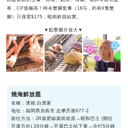
有，CP值極高！時令蟹腳套餐（1KG，約有6隻蟹
腳）只僅需$175，蝦肉鮮甜結實。
燒海鮮放題
名稱：濱燒 白濱家
地址：福岡県糸島市 志摩芥屋677-2
前往方法：JR築肥線築前前原→昭和巴士 (開往
芥屋方向) 20分鐘→芥屋巴士站下車→步行5分鐘