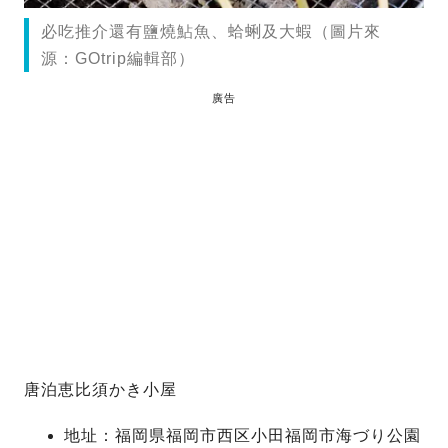
必吃推介還有鹽燒鮎魚、蛤蜊及大蝦（圖片來
源：GOtrip編輯部）
廣告
唐泊恵比須かき小屋
地址：福岡県福岡市西区小田福岡市海づり公園