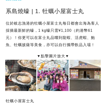
系島燒蠔 | 1. 牡蠣小屋富士丸
位於岐志漁港的牡蠣小屋富士丸每日都會出海為客人
採摘最新鮮的蠔，1 kg蠔只需¥1,100（約港幣61
元）！你更可以在富士丸品嚐到龍蝦、活虎蝦、鮑
魚、牡蠣披薩等美食，亦可以自行攜帶飲品入場！
牡蠣小屋富士丸