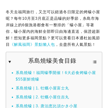
冬天去福岡旅行，又怎可以錯過冬日限定的烤蠔小屋
呢？每年10月至3月底正是品蠔的好季節，糸島市海
岸線上的6個漁港都會有一整排的「蠔小屋」等著
你，蠔小屋內的海鮮全部即日由海邊直送，保證超新
鮮！想知更多福岡景點？更可以查看日本通杜如風節
目
《解風福岡》景點懶人包
，去盡所有人氣景點！
系島燒蠔美食目錄
系島燒蠔！福岡蠔季開催！6大必食烤蠔小屋
$55新鮮燒蠔
系島燒蠔 | 1. 牡蠣小屋富士丸
系島燒蠔 | 2. 牡蠣小屋住吉丸
系島燒蠔 | 3. 唐泊恵比須かき小屋