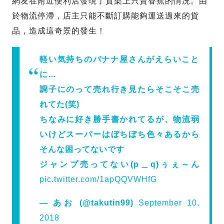
網友在附近便利店發現了貨架上只賣香蕉的情況。由
於物流停滯，店主只能不斷訂購能夠運送過來的貨
品，造成這奇景的發生！
軽い気持ちのバナナ屋さんがえらいこと
に…
調子にのって売れ行き見たらそこそこ売
れてた(笑)
ちなみに好き勝手書かれてるが、物流弱
いけどスーパーはぼちぼち色々あるから
そんな困ってないです
ジャンプ売ってない(p＿q)ぅぇ～ん
pic.twitter.com/1apQQVWHfG
— あお (@takutin99)
September 10,
2018