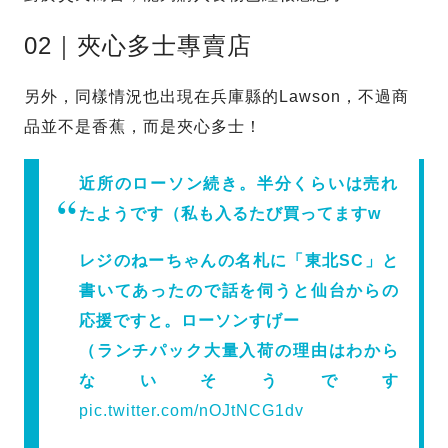
02｜夾心多士專賣店
另外，同樣情況也出現在兵庫縣的Lawson，不過商
品並不是香蕉，而是夾心多士！
近所のローソン続き。半分くらいは売れ
たようです（私も入るたび買ってますw
レジのねーちゃんの名札に「東北SC」と
書いてあったので話を伺うと仙台からの
応援ですと。ローソンすげー
（ランチパック大量入荷の理由はわから
ないそうです
pic.twitter.com/nOJtNCG1dv