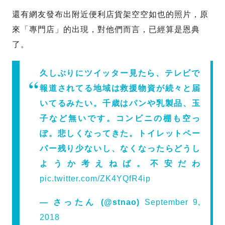
還有網友發布出附近便利店貨架空空如也的照片，原
來「專門店」的出現，對他們而言，已經算是恩典
了。
久しぶりにツイッター見たら、テレビで
報道されてる地域は救援物資が続々と届
いてるみたい。千歳はパンや乳製品、玉
子など無いです。コンビニの棚も空っ
ぽ。悲しくなってきた。トイレットペー
パー残り少ないし、なくなったらどうし
ようか考えねば。不安だわ
pic.twitter.com/ZK4YQfR4ip
— さったん (@stnao)
September 9,
2018