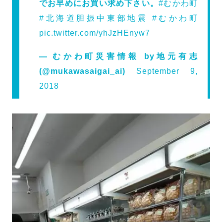
でお早めにお買い求め下さい。
#むかわ町
#北海道胆振中東部地震
#むかわ町
pic.twitter.com/yhJzHEnyw7
— むかわ町災害情報 by地元有志
(@mukawasaigai_ai)
September 9,
2018