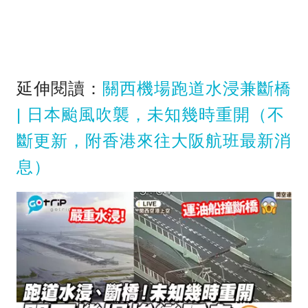
延伸閱讀：
關西機場跑道水浸兼斷橋
| 日本颱風吹襲，未知幾時重開（不
斷更新，附香港來往大阪航班最新消
息）