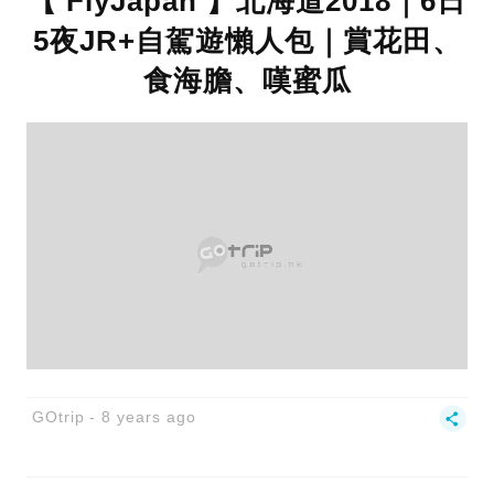
【 FlyJapan 】北海道2018｜6日
5夜JR+自駕遊懶人包｜賞花田、
食海膽、嘆蜜瓜
GOtrip
8 years ago