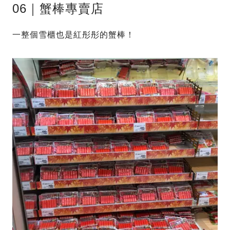
06｜蟹棒專賣店
一整個雪櫃也是紅彤彤的蟹棒！