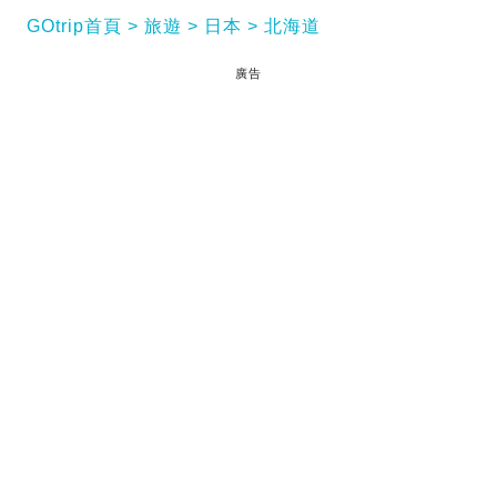
GOtrip首頁
旅遊
日本
北海道
廣告
北海道
四季截然不同的漂亮自然景色，早已教大家看
得心醉神馳。冬日無瑕的雪景固然吸引，但最愛還是
天氣宜人、日長夜短的夏天，藍天白雲下處處都是絕