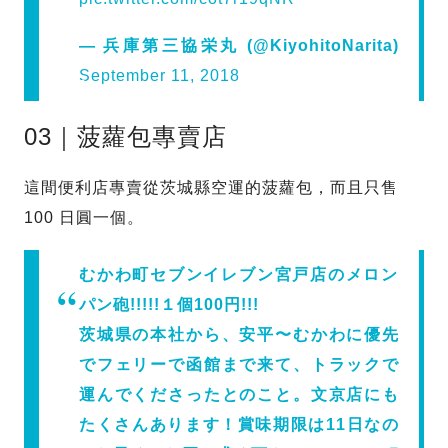
— 兵庫第三協栄丸 (@KiyohitoNarita)
September 11, 2018
03｜菠蘿包專賣店
這間便利店專賣從茨城縣空運的菠蘿包，而且只售
100 日圓一個。
むかわ町セブンイレブン宮戸店のメロン
パン砲!!!!!１個100円!!!
茨城県の本社から、安平〜むかわに優先
でフェリーで函館まで来て、トラックで
運んでくださったとのこと。文京店にも
たくさんあります！賞味期限は11日なの