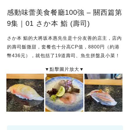
感動味蕾美食餐廳100強 – 關西篇第
9集｜01 さか本 鮨 (壽司)
さか本 鮨的大將坂本惠先生是十分友善的店主，店內
的壽司飯微甜，套餐也十分高CP值，8800円（約港
幣436元），就包括了19道壽司、魚生拼盤及小菜！