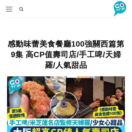
感動味蕾美食餐廳100強關西篇第
9集 高CP值壽司店/手工啤/天婦
羅/人氣甜品