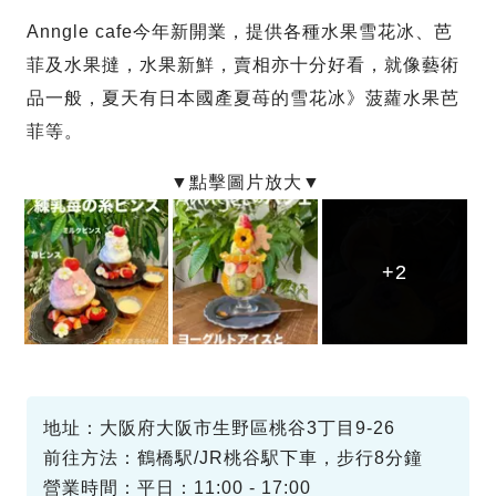
Anngle cafe今年新開業，提供各種水果雪花冰、芭
菲及水果撻，水果新鮮，賣相亦十分好看，就像藝術
品一般，夏天有日本國產夏苺的雪花冰》菠蘿水果芭
菲等。
+2
+2
+2
地址：大阪府大阪市生野區桃谷3丁目9-26
前往方法：鶴橋駅/JR桃谷駅下車，步行8分鐘
營業時間：平日：11:00 - 17:00