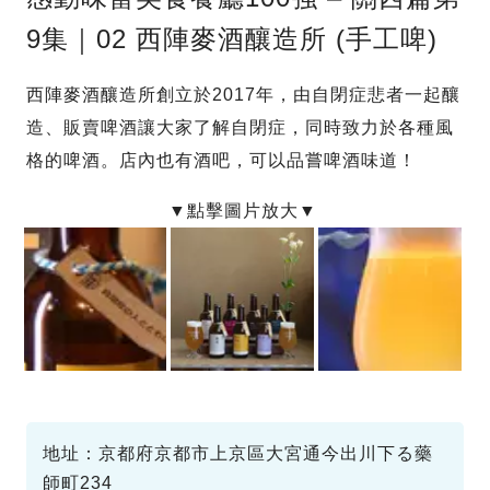
9集｜02 西陣麥酒釀造所 (手工啤)
西陣麥酒釀造所創立於2017年，由自閉症悲者一起釀
造、販賣啤酒讓大家了解自閉症，同時致力於各種風
格的啤酒。店內也有酒吧，可以品嘗啤酒味道！
地址：京都府京都市上京區大宮通今出川下る藥
師町234