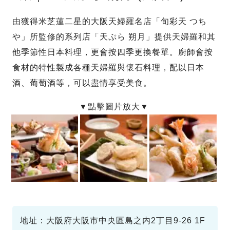
由獲得米芝蓮二星的大阪天婦羅名店「旬彩天 つち
や」所監修的系列店「天ぷら 朔月」提供天婦羅和其
他季節性日本料理，更會按四季更換餐單。廚師會按
食材的特性製成各種天婦羅與懷石料理，配以日本
酒、葡萄酒等，可以盡情享受美食。
地址：大阪府大阪市中央區島之内2丁目9-26 1F