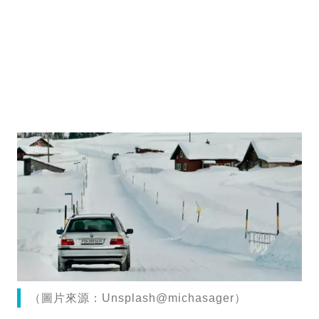
（圖片來源：Unsplash@michasager）