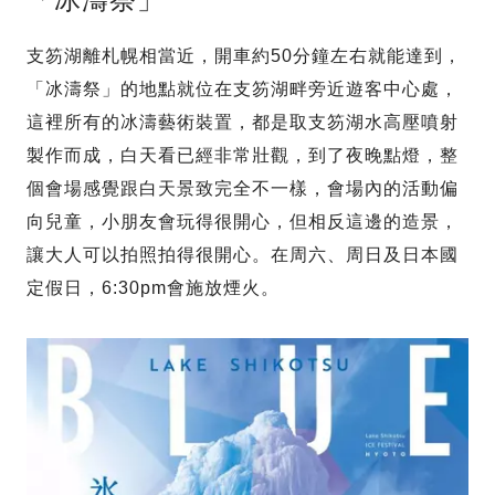
支笏湖離札幌相當近，開車約50分鐘左右就能達到，
「冰濤祭」的地點就位在支笏湖畔旁近遊客中心處，
這裡所有的冰濤藝術裝置，都是取支笏湖水高壓噴射
製作而成，白天看已經非常壯觀，到了夜晚點燈，整
個會場感覺跟白天景致完全不一樣，會場內的活動偏
向兒童，小朋友會玩得很開心，但相反這邊的造景，
讓大人可以拍照拍得很開心。在周六、周日及日本國
定假日，6:30pm會施放煙火。