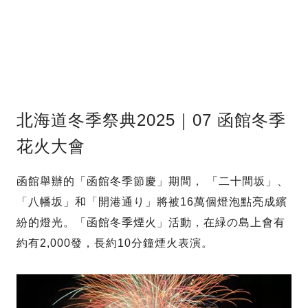
北海道冬季祭典2025｜07 函館冬季
花火大會
函館舉辦的「函館冬季節慶」期間， 「二十間坂」、
「八幡坂」和「開港通り」將被16萬個燈泡點亮成繽
紛的燈光。「函館冬季煙火」活動，在緑の島上會有
約有2,000發，長約10分鐘煙火表演。