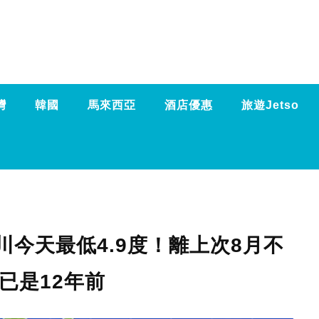
灣
韓國
馬來西亞
酒店優惠
旅遊Jetso
今天最低4.9度！離上次8月不
已是12年前