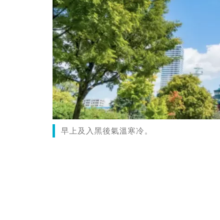
早上及入黑後氣溫寒冷。