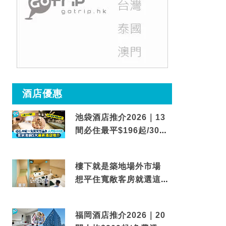
酒店優惠
池袋酒店推介2026｜13
間必住最平$196起/30秒
到車站/免費碳酸溫泉
樓下就是築地場外市場
想平住寬敞客房就選這間
東京酒店
福岡酒店推介2026｜20