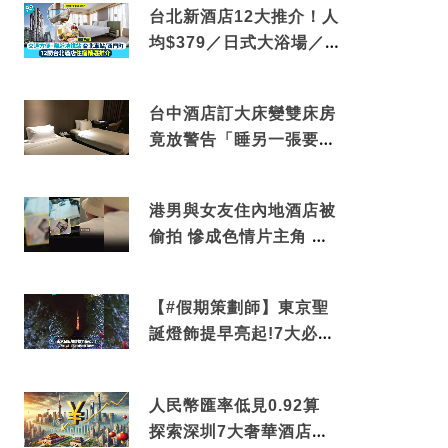
台北新酒店12大推介！人
均$379／日式大浴場／1
分鐘到捷運／米芝蓮推介
台中酒店訂大床變雙床房
竟放警告「睡另一張要加
錢」網民：好孤寒
港男與女友住內地酒店被
偷拍 慘成色情片主角 鏡
頭位置曝光 逾180間酒店
中招
【#假期策劃師】東京聖
誕燈飾提早亮起!7大必去
打卡點 快把路線收藏吧
人民幣匯率低見0.92算
探索深圳7大奢華酒店體