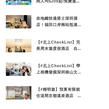
間人均$209起/免費溫泉/
近博多車站
坐地鐵快過搭士深圳酒
店！福田口岸兩站抵達
還有免費烘洗服務
【#北上CheckList】完
美周末遊度假酒店 自帶
電影院 必打卡深圳膠囊
列車
【#北上CheckList】帶
上相機發掘深圳南山文藝
角落 2天1夜住進海景套
房享受私人時光
【#精明遊】預算有限就
住這間京都溫泉酒店 車
站行5分鐘可達 必吃自助
早餐