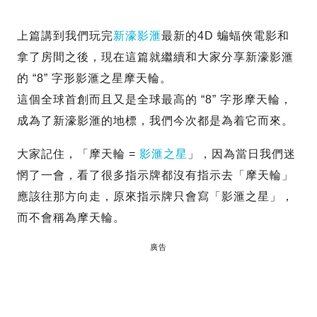
上篇講到我們玩完
新濠影滙
最新的4D 蝙蝠俠電影和
拿了房間之後，現在這篇就繼續和大家分享新濠影滙
的 “8” 字形影滙之星摩天輪。
這個全球首創而且又是全球最高的 “8” 字形摩天輪，
成為了新濠影滙的地標，我們今次都是為着它而來。
大家記住，「摩天輪 =
影滙之星
」，因為當日我們迷
惘了一會，看了很多指示牌都沒有指示去「摩天輪」
應該往那方向走，原來指示牌只會寫「影滙之星」，
而不會稱為摩天輪。
廣告