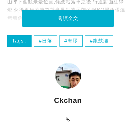
山睇下個觀景臺位置,係總站落車之後,行過對面紅綠
燈,然後再行落車路就會見到指示牌(個BBQ場放晒燒
烤爐係條車路度)
閱讀全文
Tags :
日落
海豚
龍鼓灘
Ckchan