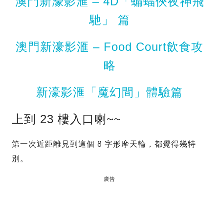
澳門新濠影滙 – 4D「蝙蝠俠夜神飛
馳」 篇
澳門新濠影滙 – Food Court飲食攻
略
新濠影滙「魔幻間」體驗篇
上到 23 樓入口喇~~
第一次近距離見到這個 8 字形摩天輪，都覺得幾特
別。
廣告