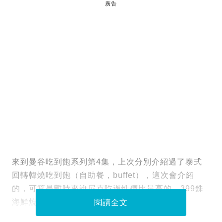
廣告
來到曼谷吃到飽系列第4集，上次分別介紹過了泰式
回轉韓燒吃到飽（自助餐，buffet），這次會介紹
的，可算是暫時來說尼克吃過性價比最高的，399銖
海鮮燒烤！
閱讀全文