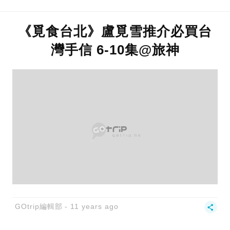
《覓食台北》盧覓雪推介必買台
灣手信 6-10集@旅神
GOtrip編輯部
11 years ago