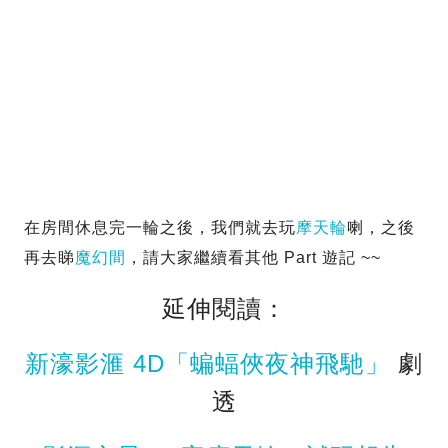
在房間休息完一輪之後，我們就去玩
摩天輪
喇，之後
再去睇
魔幻間
，請大家繼續看其他 Part 遊記 ~~
延伸閱讀：
新濠影滙 4D「蝙蝠俠夜神飛馳」
劇
透