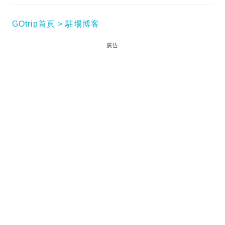
GOtrip首頁
駐場博客
廣告
之前介紹過
《覓食台北》01-05集心水手信
，今次輪
到6-10集，款式同種類都係大包圍，有面膜又有花生