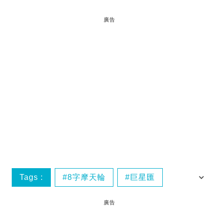
廣告
Tags :
8字摩天輪
巨星匯
影滙之星
新濠影滙
廣告