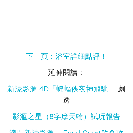
下一頁：浴室詳細點評！
延伸閱讀：
新濠影滙 4D「蝙蝠俠夜神飛馳」
劇
透
影滙之星（8字摩天輪）試玩報告
澳門新濠影滙 – Food Court飲食攻