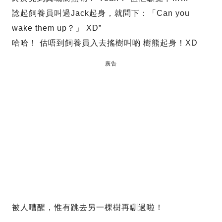
諗起飼養員叫過Jack起身，就問下：「Can you
wake them up？」 XD”
哈哈！ 估唔到飼養員入去搖樹叫啲 樹熊起身！XD
廣告
被人嘈醒，惟有跳去另一棵樹再瞓過啦！