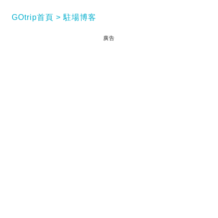
GOtrip首頁
駐場博客
廣告
這幾間 貓咪咖啡店 會讓貓奴失控！