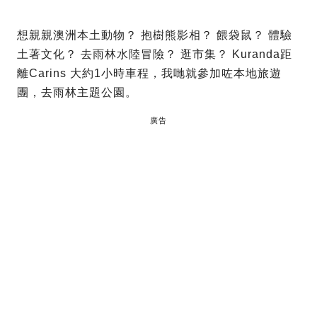
想親親澳洲本土動物？ 抱樹熊影相？ 餵袋鼠？ 體驗
土著文化？ 去雨林水陸冒險？ 逛市集？ Kuranda距
離Carins 大約1小時車程，我哋就參加咗本地旅遊
團，去雨林主題公園。
廣告