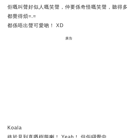
佢嘅叫聲好似人嘅笑聲，仲要係奇怪嘅笑聲，聽得多
都覺得煩=.=
都係唔出聲可愛啲！ XD
廣告
Koala
終於見到真嘅樹熊喇！ Yeah！ 但佢瞓覺中……