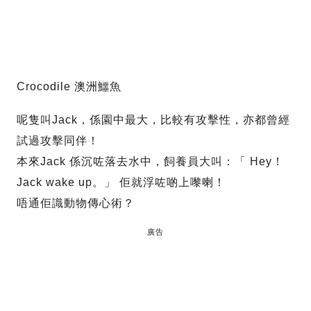
Crocodile 澳洲鱷魚
呢隻叫Jack，係園中最大，比較有攻擊性，亦都曾經
試過攻擊同伴！
本來Jack 係沉咗落去水中，飼養員大叫：「 Hey！
Jack wake up。」 佢就浮咗啲上嚟喇！
唔通佢識動物傳心術？
廣告