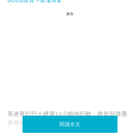
GOtrip首頁
駐場博客
廣告
長途夜行巴士經過13小時的行駛，終於到達墨
西哥的西部城市Tepic喇！
閱讀全文