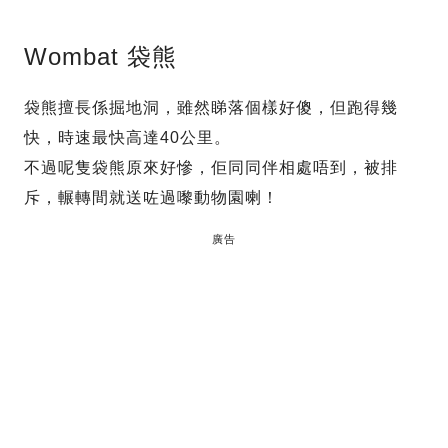
Wombat 袋熊
袋熊擅長係掘地洞，雖然睇落個樣好傻，但跑得幾
快，時速最快高達40公里。
不過呢隻袋熊原來好慘，佢同同伴相處唔到，被排
斥，輾轉間就送咗過嚟動物園喇！
廣告