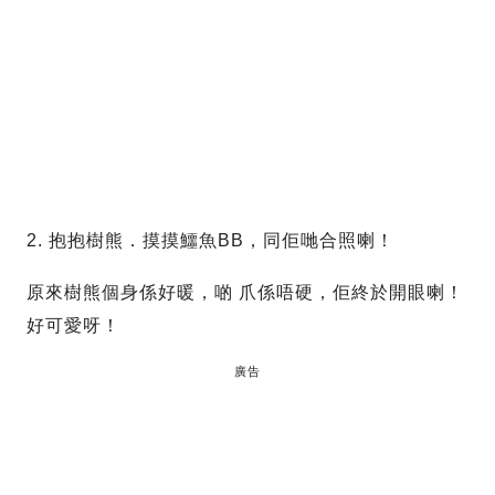
2. 抱抱樹熊．摸摸鱷魚BB，同佢哋合照喇！
原來樹熊個身係好暖，啲 爪係唔硬，佢終於開眼喇！
好可愛呀！
廣告