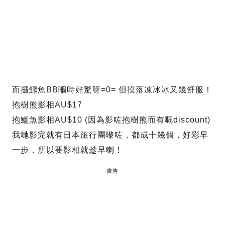
而攞鱷魚BB嗰時好驚呀=0= 但摸落凍冰冰又幾舒服！
抱樹熊影相AU$17
抱鱷魚影相AU$10 (因為影咗抱樹熊而有嘅discount)
我哋影完就有日本旅行團嚟咗，都成十幾個，好彩早
一步，所以要影相就趁早喇！
廣告