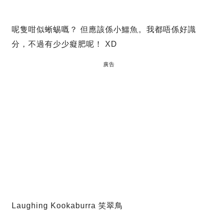
呢隻咁似蜥蜴嘅？ 但應該係小鱷魚。我都唔係好識
分，不過有少少癡肥呢！ XD
廣告
Laughing Kookaburra 笑翠鳥