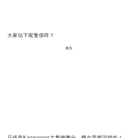
大家估下呢隻係咩？
廣告
只係靠Kangaroos大隻啲嚟分，幾次我都認錯咗！