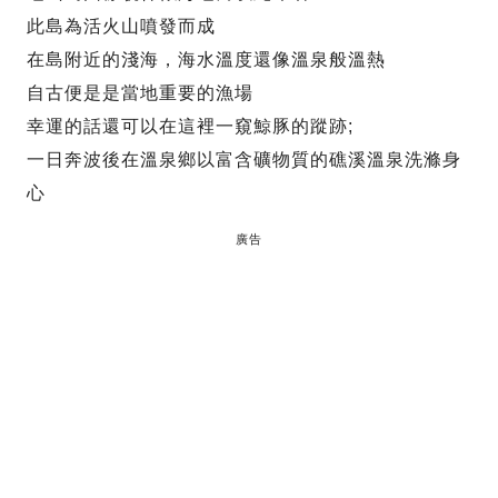
此島為活火山噴發而成
在島附近的淺海，海水溫度還像溫泉般溫熱
自古便是是當地重要的漁場
幸運的話還可以在這裡一窺鯨豚的蹤跡;
一日奔波後在溫泉鄉以富含礦物質的礁溪溫泉洗滌身
心
廣告