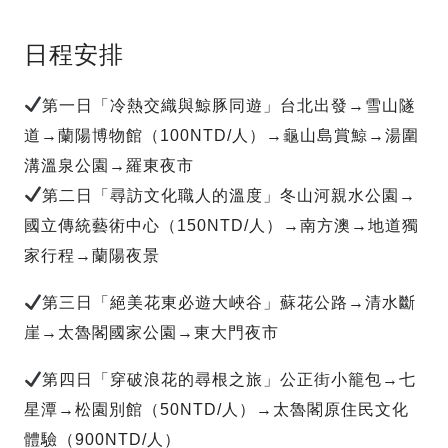
日程安排
第一日「冷熱交織與鯨豚同遊」台北出發→雪山隧
道→蘭陽博物館（100NTD/人）→龜山島賞鯨→湯圍
溝溫泉公園→羅東夜市
第二日「尋訪文化職人的溫度」冬山河親水公園→
國立傳統藝術中心（150NTD/人）→南方澳→地道獨
家行程→蘭陽夜景
第三日「絕美花東必遊大峽谷」蘇花公路→清水斷
崖→太魯閣國家公園→東大門夜市
第四日「穿破浪花的尋根之旅」公正街小籠包→七
星潭→松園別館（50NTD/人）→太魯閣原住民文化
體驗（900NTD/人）