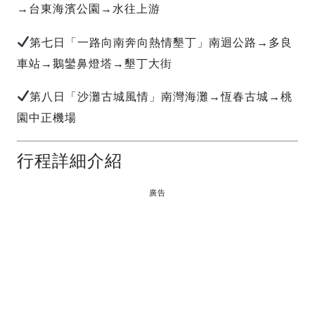
→台東海濱公園→水往上游
第七日「一路向南奔向熱情墾丁」南迴公路→多良
車站→鵝鑾鼻燈塔→墾丁大街
第八日「沙灘古城風情」南灣海灘→恆春古城→桃
園中正機場
行程詳細介紹
廣告