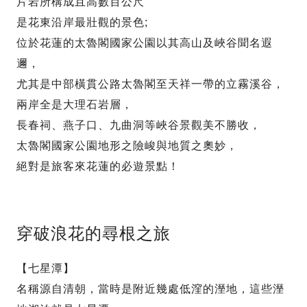
片岩所構成且高數百公尺
是花東沿岸最壯觀的景色;
位於花蓮的太魯閣國家公園以其高山及峽谷聞名遐
邇，
尤其是中部橫貫公路太魯閣至天祥一帶的立霧溪谷，
兩岸全是大理石岩層，
長春祠、燕子口、九曲洞等峽谷景觀美不勝收，
太魯閣國家公園地形之險峻與地質之奧妙，
絕對是旅客來花蓮的必遊景點！
穿破浪花的尋根之旅
【七星潭】
名稱源自清朝，當時是附近幾處低漥的溼地，這些溼