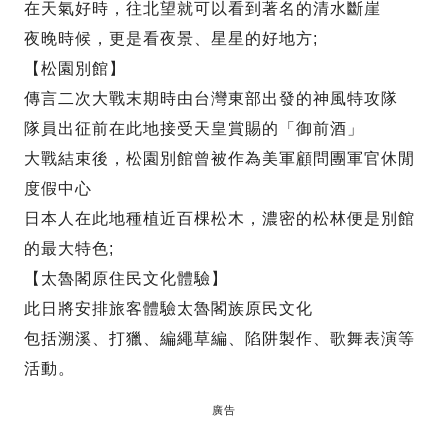
在天氣好時，往北望就可以看到著名的清水斷崖
夜晚時候，更是看夜景、星星的好地方;
【松園別館】
傳言二次大戰末期時由台灣東部出發的神風特攻隊
隊員出征前在此地接受天皇賞賜的「御前酒」
大戰結束後，松園別館曾被作為美軍顧問團軍官休閒
度假中心
日本人在此地種植近百棵松木，濃密的松林便是別館
的最大特色;
【太魯閣原住民文化體驗】
此日將安排旅客體驗太魯閣族原民文化
包括溯溪、打獵、編繩草編、陷阱製作、歌舞表演等
活動。
廣告