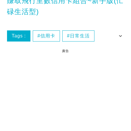
賺取飛行里數信用卡組合~新手版(忙
碌生活型)
Tags :
信用卡
日常生活
環遊世界
窮遊
廣告