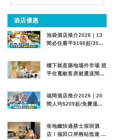
酒店優惠
池袋酒店推介2026｜13
間必住最平$196起/30秒
到車站/免費碳酸溫泉
樓下就是築地場外市場 想
平住寬敞客房就選這間東
京酒店
福岡酒店推介2026｜20
間人均$209起/免費溫泉/
近博多車站
坐地鐵快過搭士深圳酒
店！福田口岸兩站抵達 還