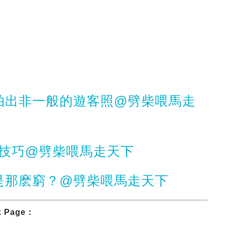
拍出非一般的遊客照@劈柴喂馬走
必學技巧@劈柴喂馬走天下
是那麽窮？@劈柴喂馬走天下
Page：