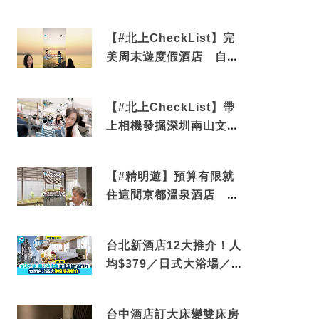
有免費烘洗服務
【#北上CheckList】完
美周末遊度假酒店 自帶
電影院 必打卡深圳膠囊列
車
【#北上CheckList】帶
上相機發掘深圳南山文藝
角落 2天1夜住進海景套
房享受私人時光
【#精明遊】預算有限就
住這間京都溫泉酒店 車
站行5分鐘可達 必吃自助
早餐
台北新酒店12大推介！人
均$379／日式大浴場／1
分鐘到捷運／米芝蓮推介
台中酒店訂大床變雙床房