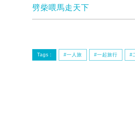
劈柴喂馬走天下
Tags :
一人旅
一起旅行