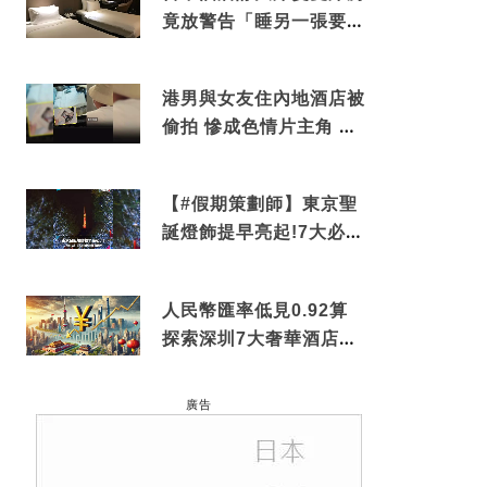
竟放警告「睡另一張要加
錢」網民：好孤寒
港男與女友住內地酒店被
偷拍 慘成色情片主角 鏡
頭位置曝光 逾180間酒店
中招
【#假期策劃師】東京聖
誕燈飾提早亮起!7大必去
打卡點 快把路線收藏吧
人民幣匯率低見0.92算
探索深圳7大奢華酒店體
驗
廣告