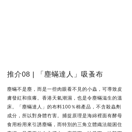
推介08 | 「塵蟎達人」吸蚤布
塵蟎不是塵，而是一些肉眼看不見的小蟲，可導致皮
膚發紅和痕癢。香港天氣潮濕，也是令塵蟎滋生的溫
床。「塵蟎達人」的布料100％棉產品，不含殺蟲劑
成分，所以對身體冇害。捕捉原理是海綿裡面有酵母
食用粉用來引誘塵蟎，而特別的三角立體織法能困住