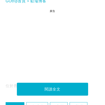
GOtrip首頁
駐場博客
廣告
位於香港最南端滿是奇石的小島，蒲台島。
閱讀全文