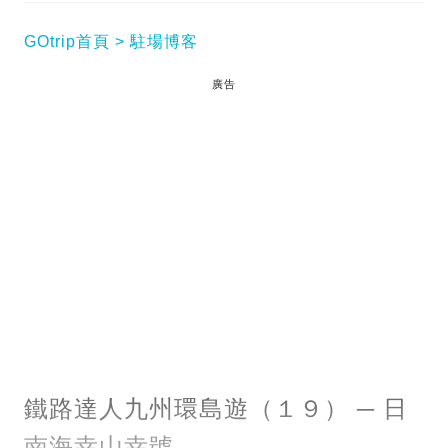
GOtrip首頁
駐場博客
廣告
鐵路達人九州環島遊（１９） ─ 日
南海幸山幸號