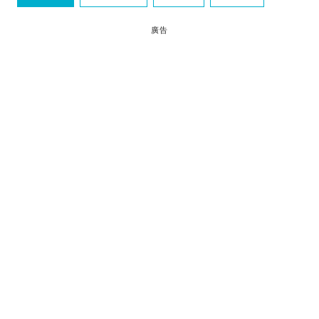
patc 遊走泡菜國
廣告