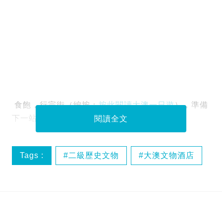
食飽，行完街（編按：
按此閱讀大澳一日遊
），準備
下一站，跳上小船直接出發到大澳文物酒店了！
閱讀全文
Tags :
二級歷史文物
大澳文物酒店
歷史建築
週末好去處