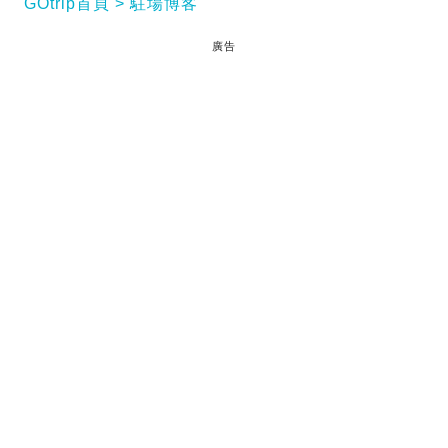
GOtrip首頁
駐場博客
廣告
係網上面曾睇過一些文章，內容是談及去旅行要有一
個好旅伴！最近深深感受到這種文章的重要性！
閱讀全文