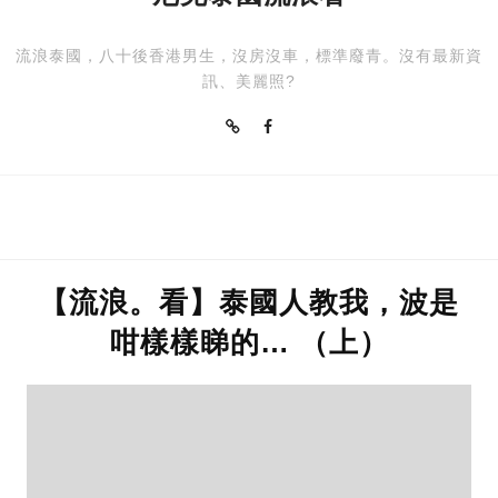
流浪泰國，八十後香港男生，沒房沒車，標準廢青。沒有最新資
訊、美麗照?
【流浪。看】泰國人教我，波是
咁樣樣睇的… （上）