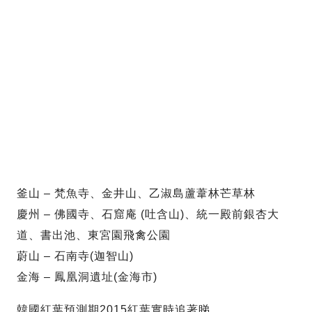
釜山 – 梵魚寺、金井山、乙淑島蘆葦林芒草林
慶州 – 佛國寺、石窟庵 (吐含山)、統一殿前銀杏大
道、書出池、東宮園飛禽公園
蔚山 – 石南寺(迦智山)
金海 – 鳳凰洞遺址(金海市)
韓國紅葉預測期2015紅葉實時追著睇