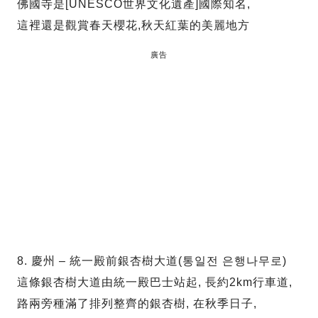
佛國寺是[UNESCO世界文化遺產]國際知名,
這裡還是觀賞春天櫻花,秋天紅葉的美麗地方
廣告
8. 慶州 – 統一殿前銀杏樹大道(통일전 은행나무로)
這條銀杏樹大道由統一殿巴士站起, 長約2km行車道,
路兩旁種滿了排列整齊的銀杏樹, 在秋季日子,