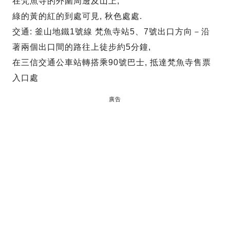
在梵魚寺的外圍周邊及山上,
綠的黃的紅的到處可見, 秋色處處.
交通: 釜山地鐵1號線 梵魚寺站5、7號出口方向－沿
著兩個出口間的路往上徒步約5分鐘,
在三信交通公車站轉搭乘90號巴士, 抵達梵魚寺售票
入口處
廣告