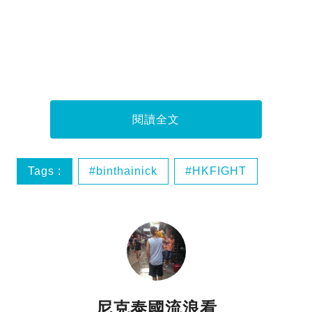
閱讀全文
Tags :
binthainick
HKFIGHT
wearehk
สู้สู้ฮ่องกง
尼克泰國流浪看