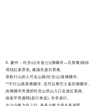
6. 慶州 – 吐含山(토함산)(佛國寺↔石窟庵)路段
尋找紅葉景色, 建議先遊石窟庵,
喜歡行山的人可走山路(吐含山)落佛國寺,
**不行山路落佛國寺, 也可以乘巴士返回佛國寺,
由佛國寺旁邊的吐含山登山入口走進紅葉路,
路面平而廣闊(是行車道), 非常易行,
出少少氣力往上行, 有多少氣力就走多遠吧,