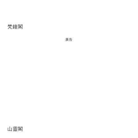
梵鐘閣
廣告
山靈閣