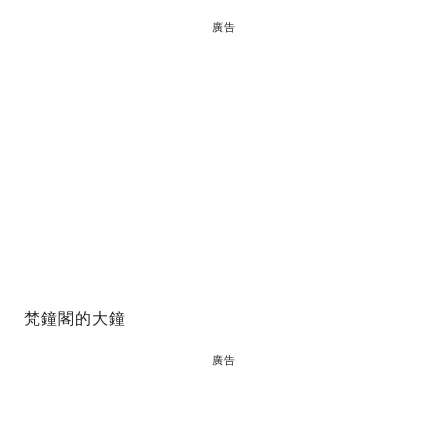
廣告
梵鐘閣的大鐘
廣告