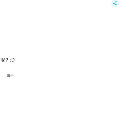
?!:D
廣告