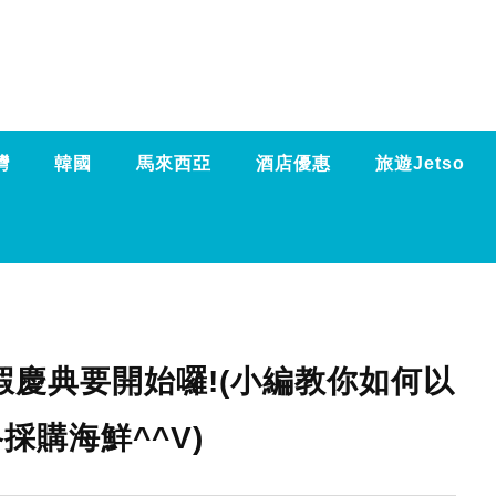
灣
韓國
馬來西亞
酒店優惠
旅遊Jetso
蝦慶典要開始囉!(小編教你如何以
採購海鮮^^V)