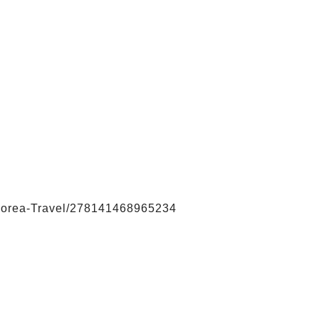
Korea-Travel/278141468965234