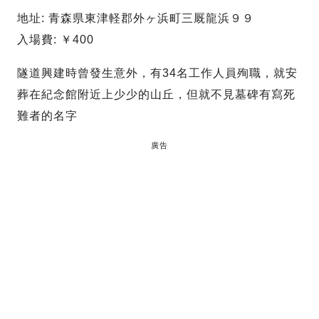
地址: 青森県東津軽郡外ヶ浜町三厩龍浜９９
入場費: ￥400
隧道興建時曾發生意外，有34名工作人員殉職，就安
葬在紀念館附近上少少的山丘，但就不見墓碑有寫死
難者的名字
廣告