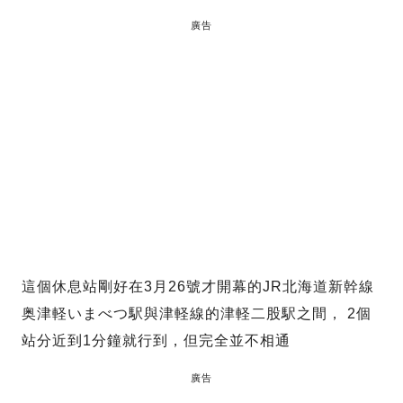
廣告
這個休息站剛好在3月26號才開幕的JR北海道新幹線
奥津軽いまべつ駅與津軽線的津軽二股駅之間， 2個
站分近到1分鐘就行到，但完全並不相通
廣告