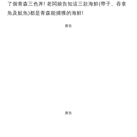
了個青森三色丼! 老闆娘告知這三款海鮮(帶子、吞拿
魚及魷魚)都是青森能捕獲的海鮮!
廣告
廣告