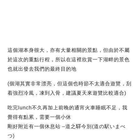
這個湖本身很大，亦有大量相關的景點，但由於不屬
於這次的重點行程，所以在這裡欣賞一下湖畔的景色
也就出發去我們的最終目的地
(個湖其實非常漂亮，但這個也時節不太適合遊覽，刮
着強烈冷風，凍到入骨，建議夏天來遊覽比較適合)
吃完lunch不久再加上前晚的通宵火車睡眠不足，我
覺得有點累，需要一個小休
剛好附近有一個休息站 –道之驛今別(道の駅いまべ
つ)