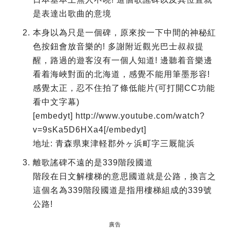
是表達出歌曲的意境
本身以為只是一個碑，原來按一下中間的神秘紅
色按鈕會放音樂的! 多謝附近觀光巴士叔叔提
醒，路過的遊客沒有一個人知道! 邊聽着音樂邊
看着海峽對面的北海道，感覺不能用筆墨形容!
感覺太正，忍不住拍了條低能片(可打開CC功能
看中文字幕)
[embedyt] http://www.youtube.com/watch?
v=9sKa5D6HXa4[/embedyt]
地址: 青森県東津軽郡外ヶ浜町字三厩龍浜
離歌謠碑不遠的是339階段國道
階段在日文解樓梯的意思國道就是公路，換言之
這個名為339階段國道是指用樓梯組成的339號
公路!
廣告