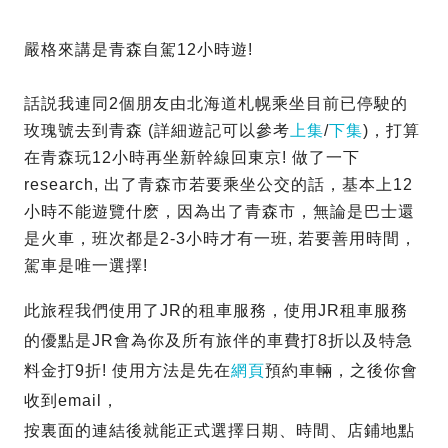
嚴格來講是青森自駕12小時遊!
話説我連同2個朋友由北海道札幌乘坐目前已停駛的
玫瑰號去到青森 (詳細遊記可以參考
上集
/
下集
)，打算
在青森玩12小時再坐新幹線回東京! 做了一下
research, 出了青森市若要乘坐公交的話，基本上12
小時不能遊覽什麽，因為出了青森市，無論是巴士還
是火車，班次都是2-3小時才有一班, 若要善用時間，
駕車是唯一選擇!
此旅程我們使用了JR的租車服務，使用JR租車服務
的優點是JR會為你及所有旅伴的車費打8折以及特急
料金打9折! 使用方法是先在
網頁
預約車輛，之後你會
收到email，
按裏面的連結後就能正式選擇日期、時間、店鋪地點