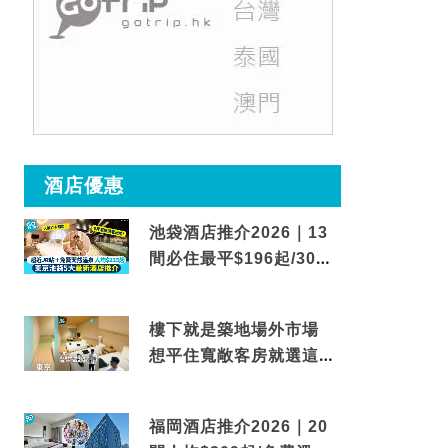
酒店優惠
池袋酒店推介2026｜13
間必住最平$196起/30秒
到車站/免費碳酸溫泉
樓下就是築地場外市場
想平住寬敞客房就選這間
東京酒店
福岡酒店推介2026｜20