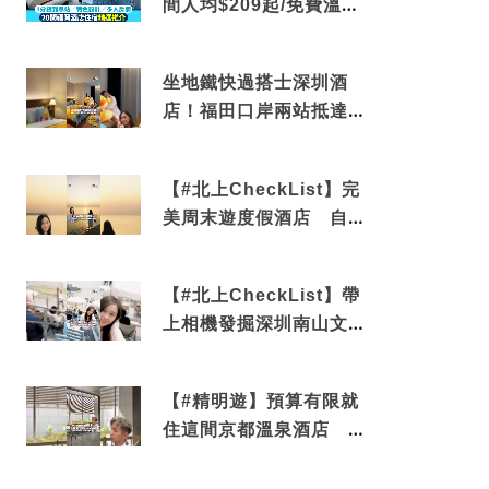
間人均$209起/免費溫泉/
近博多車站
坐地鐵快過搭士深圳酒
店！福田口岸兩站抵達
還有免費烘洗服務
【#北上CheckList】完
美周末遊度假酒店 自帶
電影院 必打卡深圳膠囊
列車
【#北上CheckList】帶
上相機發掘深圳南山文藝
角落 2天1夜住進海景套
房享受私人時光
【#精明遊】預算有限就
住這間京都溫泉酒店 車
站行5分鐘可達 必吃自助
早餐