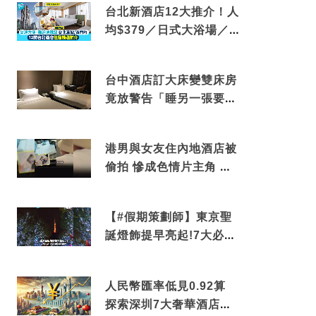
台北新酒店12大推介！人
均$379／日式大浴場／1
分鐘到捷運／米芝蓮推介
台中酒店訂大床變雙床房
竟放警告「睡另一張要加
錢」網民：好孤寒
港男與女友住內地酒店被
偷拍 慘成色情片主角 鏡
頭位置曝光 逾180間酒店
中招
【#假期策劃師】東京聖
誕燈飾提早亮起!7大必去
打卡點 快把路線收藏吧
人民幣匯率低見0.92算
探索深圳7大奢華酒店體