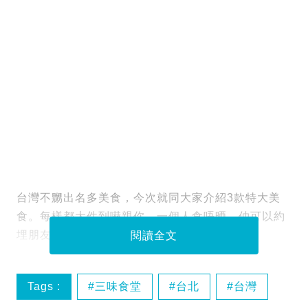
台灣不嬲出名多美食，今次就同大家介紹3款特大美
食。每樣都大件到嚇親你，一個人食唔晒，仲可以約
埋朋友一齊分享，齊齊做大胃王。
閱讀全文
Tags :
三味食堂
台北
台灣