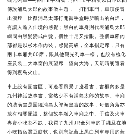
觀光列車──指宿玉手箱號，指宿玉手箱號以日本民間
傳說浦島太郎的故事做主題，一打開車門，車頂便冒
出濃煙，比擬浦島太郎打開御手盒時所噴出的白煙，
有讓人進入仙境的感覺；黑白的車身則代表浦島太郎
瞬間由黑髮變成白髮，個性十足又搶眼。整個車廂內
部都是以杉木作內裝，感覺高級，全車指定席，只有
兩卡車廂共60席，跟其他觀光列車一樣，也設有梳化
座及裝上大車窗的展望席，望向大海，天氣晴朗還看
得到櫻島火山。
車上設有圖書區，可邊看風景了邊看書，書櫃內多是
九州神話故事書，當然少不有浦島太郎的故事。車廂
的裝潢盡是圍繞浦島太郎海皇宮的故事，每個角落亦
放有相關擺設，整個故事融入車廂之中。手信及火車
專賣小吃都不缺，我買了九州JR全列車的手繩及在地
小吃指宿蠶豆餅乾，也別忘記蓋上黑白列車專用的蓋