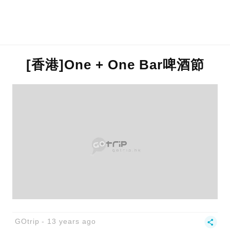
[香港]One + One Bar啤酒節
GOtrip
13 years ago