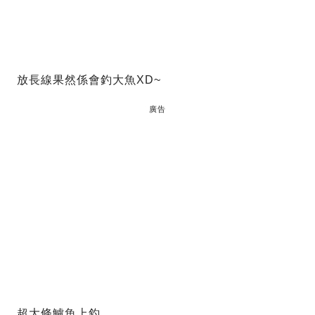
放長線果然係會釣大魚XD~
廣告
超大條鱸魚上釣