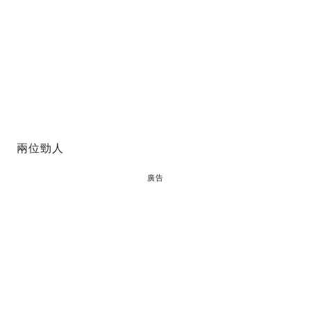
兩位勁人
廣告