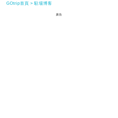
GOtrip首頁
駐場博客
廣告
筆者: https://www.facebook.com/a.life.traveler
閱讀全文