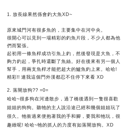
1. 放長線果然係會釣大魚XD~
原來城門河有很多魚的，主要集中在河中央。
很開心可以見到一場精彩的釣魚片段，不少人都為他
們而緊張。
起初用一條魚桿成功引魚上釣，然後發現是大魚，不
夠力釣起，爭扎時還斷了魚絲。好在後來有另一個人
幫手，用兩支魚桿才能把超大的鱸魚釣上來。哈哈!
精彩!! 連我這個門外漢都忍不住停下來看 XD
2. 落閘放狗?? =0=
哈哈~很多狗在河邊散步，過了橋後遇到一隻很喜歡
姐姐的狗狗。聽牠的主人說沿途已經和幾個姐姐玩了
很久。牠衝過來便抱著我的手和腳，要我和牠玩，很
趣緻呢! 哈哈~牠的抓人的力度有如落閘放狗。XD