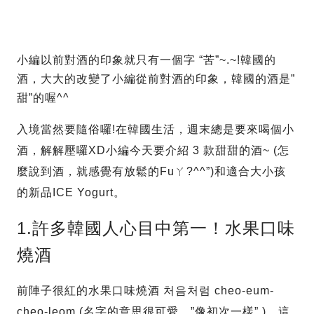
小編以前對酒的印象就只有一個字 “苦”~.~!韓國的
酒，大大的改變了小編從前對酒的印象，韓國的酒是”
甜”的喔^^
入境當然要隨俗囉!在韓國生活，週末總是要來喝個小
酒，解解壓囉XD小編今天要介紹 3 款甜甜的酒~ (怎
麼說到酒，就感覺有放鬆的Fuㄚ?^^”)和適合大小孩
的新品ICE Yogurt。
1.許多韓國人心目中第一！水果口味
燒酒
前陣子很紅的水果口味燒酒 처음처럼 cheo-eum-
cheo-leom (名字的意思很可愛，”像初次一樣” )。這