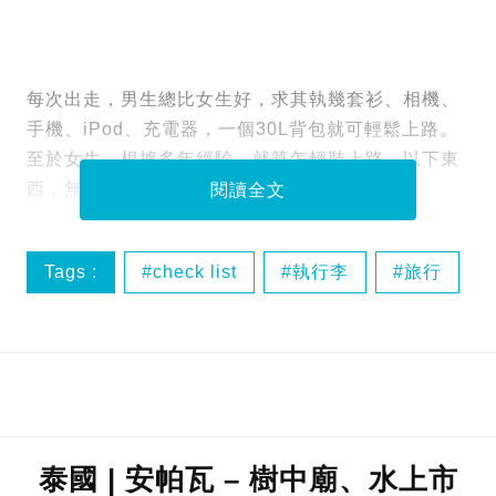
每次出走，男生總比女生好，求其執幾套衫、相機、
手機、iPod、充電器，一個30L背包就可輕鬆上路。
至於女生，根據多年經驗，就算怎輕裝上路，以下東
西，無論多三尖八角，還是要帶的⋯⋯
閱讀全文
Tags :
check list
執行李
旅行
裝備
泰國 | 安帕瓦 – 樹中廟、水上市