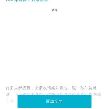
廣告
好多人都覺得，女朋友情緒好飄忽。呢一秒仲笑瞇
瞇，下一秒就黑晒面。你唔理佢咩？佢又會話你唔關
心佢。
閱讀全文