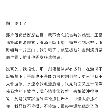
翻！艇！了！
那片段仍然歷歷在目，我不會忘記當時的感覺。正當
我嘗試抓緊繩索，漩渦不斷衝擊，頭被浸到水裡，腦
海頓時一片空白，我手鬆了，就這樣被沖走到溪流某
個位置，離其他隊友很遠很遠。
說真的，我很怯。那一刻儘管泳術有多好，在漩渦不
斷衝擊下，手腳也不是能力可控制到的，更何況我不
太會游泳。水流令我愈漂愈遠，眼見前面又是一個滿
佈石塊的下坡位，我心情非常複雜，害怕被沖得更
遠，於是我嘗試游到岸邊抓住岩石，可惜太滑抓不
住，我只好不停撥、不停游，最終幸運地穩定了位