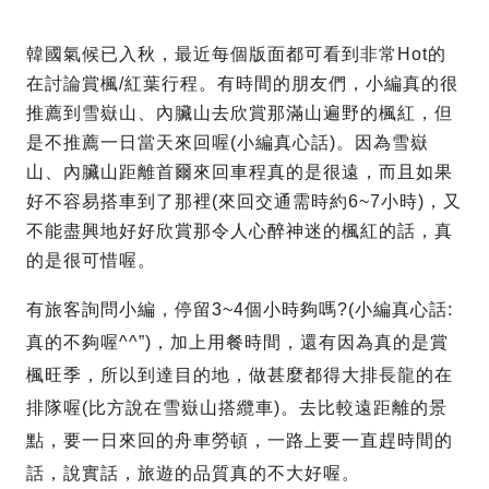
韓國氣候已入秋，最近每個版面都可看到非常Hot的
在討論賞楓/紅葉行程。有時間的朋友們，小編真的很
推薦到雪嶽山、內臟山去欣賞那滿山遍野的楓紅，但
是不推薦一日當天來回喔(小編真心話)。因為雪嶽
山、內臟山距離首爾來回車程真的是很遠，而且如果
好不容易搭車到了那裡(來回交通需時約6~7小時)，又
不能盡興地好好欣賞那令人心醉神迷的楓紅的話，真
的是很可惜喔。
有旅客詢問小編，停留3~4個小時夠嗎?(小編真心話:
真的不夠喔^^”)，加上用餐時間，還有因為真的是賞
楓旺季，所以到達目的地，做甚麼都得大排長龍的在
排隊喔(比方說在雪嶽山搭纜車)。去比較遠距離的景
點，要一日來回的舟車勞頓，一路上要一直趕時間的
話，說實話，旅遊的品質真的不大好喔。