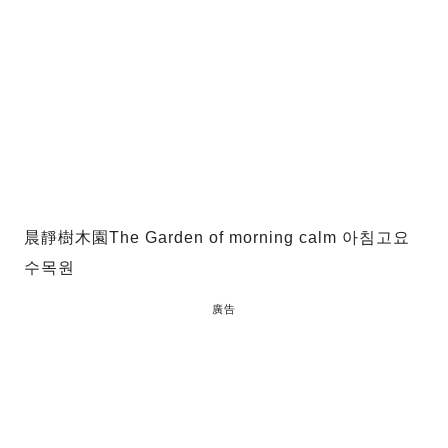
晨靜樹木園The Garden of morning calm 아침고요
수목원
廣告