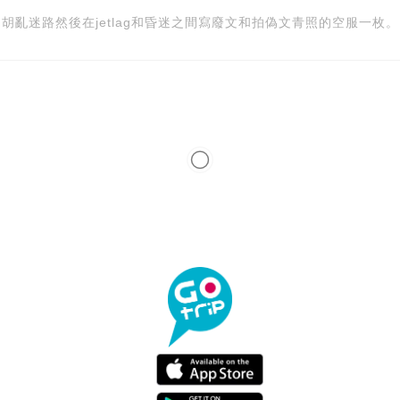
胡亂迷路然後在jetlag和昏迷之間寫廢文和拍偽文青照的空服一枚。