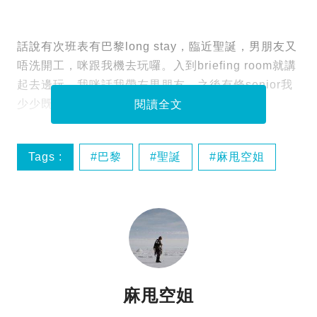
話說有次班表有巴黎long stay，臨近聖誕，男朋友又
唔洗開工，咪跟我機去玩囉。入到briefing room就講
起去邊玩，我咪話我帶左男朋友，之後有條senior我
少少既八婆，勁大聲講左句
閱讀全文
Tags :
巴黎
聖誕
麻甩空姐
麻甩空姐