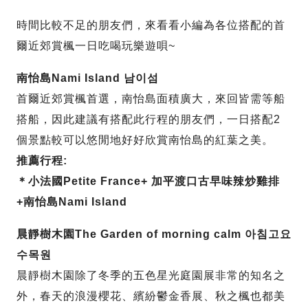
時間比較不足的朋友們，來看看小編為各位搭配的首
爾近郊賞楓一日吃喝玩樂遊唄~
南怡島Nami Island 남이섬
首爾近郊賞楓首選，南怡島面積廣大，來回皆需等船
搭船，因此建議有搭配此行程的朋友們，一日搭配2
個景點較可以悠閒地好好欣賞南怡島的紅葉之美。
推薦行程:
＊小法國Petite France+ 加平渡口古早味辣炒雞排
+南怡島Nami Island
晨靜樹木園The Garden of morning calm 아침고요
수목원
晨靜樹木園除了冬季的五色星光庭園展非常的知名之
外，春天的浪漫櫻花、繽紛鬱金香展、秋之楓也都美