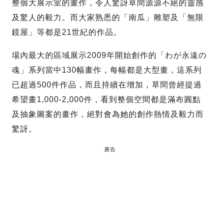
整個大展示室的畫作，令人驚訝草間源源不絕的靈感
及驚人的毅力。而大家熟悉的「南瓜」雕塑及「無限
鏡屋」等都是21世紀的作品。
場內最大的區域展示2009年開始創作的「わが永遠の
魂」系列當中130幅畫作，每幅都是大型畫，這系列
已超過500件作品，而且持續在增加，草間曾經提過
希望畫1,000-2,000件，看到整個空間都是滿布圓點
及抽象圖案的畫作，絕對會為她的創作熱情及毅力而
驚訝。
廣告