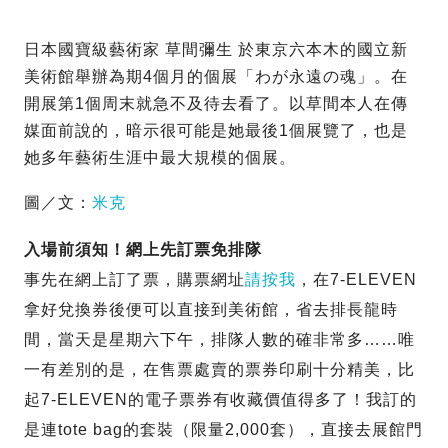
日本國寶級藝術家 草間彌生 於東京六本木的國立新
美術館舉辦為期4個月的個展「わが永遠の魂」。在
開展第1個周末就急不及待去看了。以草間本人在傳
媒面前說的，暗示很可能是她最後1個展覽了，也是
她多年藝術生涯中最大規模的個展。
圖／文：
米克
入場前須知！網上先訂票免排隊
事先在網上訂了票，購票網址
請按我
，在7-ELEVEN
拿好兌換券後便可以直接到美術館，省去排長龍時
間，當天是星期六下午，排隊人數的確非常多……唯
一有差別的是，在售票處賣的票券印刷十分精美，比
起7-ELEVEN的電子票券有收藏價值得多了！我訂的
是連tote bag的套裝（限量2,000套），直接去展館門