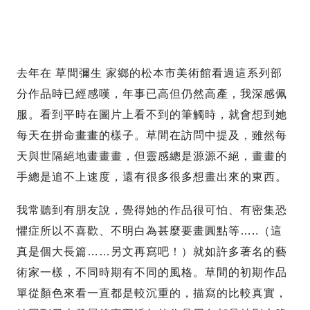
去年在 草間彌生 家鄉的松本市美術館看過這系列部
分作品時已經感嘆，年事已高但仍然高產，我深感佩
服。看到平時在圖片上看不到的筆觸時，就會想到她
每天在拼命畫畫的樣子。草間在訪問中提及，雖然每
天與世隔絕地畫畫畫，但靈感總是源源不絕，畫畫的
手總是追不上速度，還有很多很多想畫出來的東西。
我常聽到有朋友說，覺得她的作品很可怕、有密集恐
懼症所以不喜歡、不明白為甚麼要畫圓點等…..（這
真是個大長篇……另文再寫吧！）就如許多著名的藝
術家一樣，不同時期有不同的風格。草間的初期作品
單從顏色來看一直都是較沉重的，描寫的比較真實，