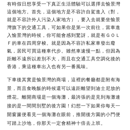
有時假日想享受一下真正生活體驗可以選擇去愉景灣
這個地方。首先，這個地方是不容許自駕進入（對，
就是不容許外人污染人家地方），要入去就要坐愉景
灣旗下的交通工具，可如果你是第一次前往，當車進
入愉景灣的時候，你可能會感到驚訝，就是有ＧＯＬ
Ｆ的車在四周穿梭。就是因為不容許私家車發出廢
氣，居民可買這種車代步。雖然車速慢一點，但因為
距離不遠所以差別不大，而且在交通工具空調化後的
香港，乘這種車出入也有另一番風味。
下車後其實是愉景灣的商場，這裡的餐廳都是附有海
景，而且食晚飯的時候還可以遠距離望到迪士尼放的
煙花。離開商場是一個海灘，最誇張的是見到海灘連
接的是一間間別墅的後方園！幻想一下如果你每天一
開窗簾便看見一個海灘在眼前，推開後方園的小門便
可踏上沙地，你那天一定會精神十倍去上班。