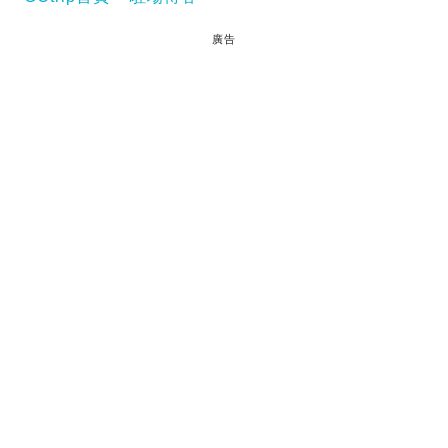
廣告
夢想不是空口說白話。
閱讀全文
Tags :
夢想