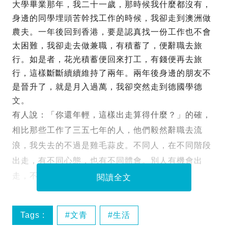
大學畢業那年，我二十一歲，那時候我什麼都沒有，
身邊的同學埋頭苦幹找工作的時候，我卻走到澳洲做
農夫。一年後回到香港，要是認真找一份工作也不會
太困難，我卻走去做兼職，有積蓄了，便辭職去旅
行。如是者，花光積蓄便回來打工，有錢便再去旅
行，這樣斷斷續續維持了兩年。兩年後身邊的朋友不
是晉升了，就是月入過萬，我卻突然走到德國學德
文。
有人說：「你還年輕，這樣出走算得什麼？」的確，
相比那些工作了三五七年的人，他們毅然辭職去流
浪，我失去的不過是雞毛蒜皮。不同人，在不同階段
出走，有不同心態，也有不同體會。別人有機會出
走，不是理所當然，選擇的同時，也需要捨棄。
閱讀全文
Tags :
文青
生活