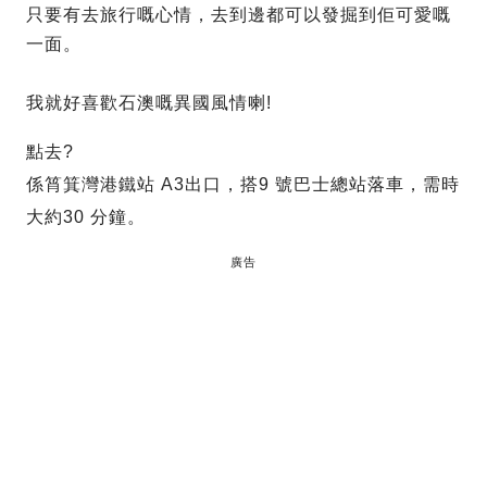
只要有去旅行嘅心情，去到邊都可以發掘到佢可愛嘅
一面。
我就好喜歡石澳嘅異國風情喇!
點去?
係筲箕灣港鐵站 A3出口，搭9 號巴士總站落車，需時
大約30 分鐘。
廣告