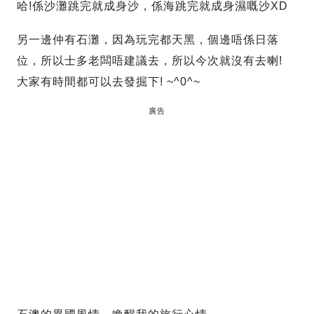
哈!係沙灘跳完就成身沙，係海跳完就成身濕嘅沙XD
另一邊仲有石灘，因為玩完都天黑，個邊唔係日落
位，所以士多老闆唔建議去，所以今次就沒有去喇!
大家有時間都可以去發掘下! ~^0^~
廣告