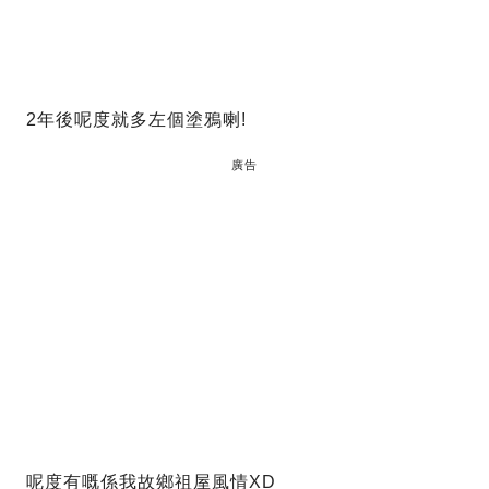
2年後呢度就多左個塗鴉喇!
廣告
呢度有嘅係我故鄉祖屋風情XD