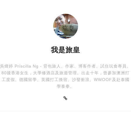
我是旅皇
吳煒婷 Priscilla Ng - 背包旅人、作家、博客作者、試住玩食專員。
80後香港女生，大學修酒店及旅遊管理。出走十年，曾參加澳洲打
工度假、德國留學、英國打工換宿、沙發衝浪、WWOOF及赴泰國
學泰拳。