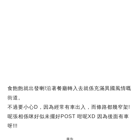
食飽飽就出發喇!沿著餐廳轉入去就係充滿異國風情嘅
街道。
不過要小心D，因為經常有車出入，而條路都幾窄架!
呢張相係咪好似未擺好POST 咁呢XD 因為後面有車
呀!!!
廣告