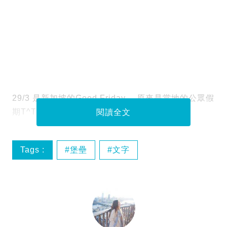
29/3 是新加坡的Good Friday ，原來是當地的公眾假
期T^T很多人呢！
閱讀全文
Tags :
堡壘
文字
新加坡環球影城
福建