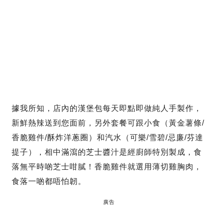
據我所知，店內的漢堡包每天即點即做純人手製作，
新鮮熱辣送到您面前，另外套餐可跟小食（黃金薯條/
香脆雞件/酥炸洋蔥圈）和汽水（可樂/雪碧/忌廉/芬達
提子），相中滿瀉的芝士醬汁是經廚師特別製成，食
落無平時啲芝士咁膩！香脆雞件就選用薄切雞胸肉，
食落一啲都唔怕韌。
廣告