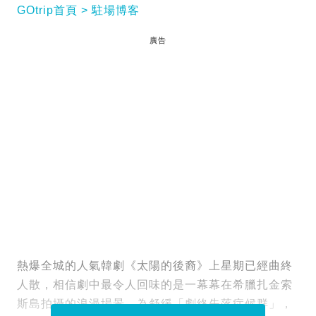
GOtrip首頁
駐場博客
廣告
熱爆全城的人氣韓劇《太陽的後裔》上星期已經曲終
人散，相信劇中最令人回味的是一幕幕在希臘扎金索
斯島拍攝的浪漫場景。為舒緩「劇終失落症候群」，