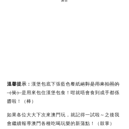
廣告
溫馨提示：
漢堡包底下張藍色餐紙
絕對是用來拍照的
（笑）
是用來包住漢堡包食！咁就唔會食到成手都係
醬啦！（棒）
如果各位大大下次來澳門玩，就記得一試啦～之後我
會繼續報導澳門各種吃喝玩樂的新蒲點！（鼓掌）