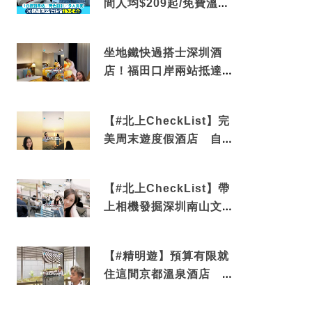
間人均$209起/免費溫泉/
近博多車站
坐地鐵快過搭士深圳酒
店！福田口岸兩站抵達
還有免費烘洗服務
【#北上CheckList】完
美周末遊度假酒店 自帶
電影院 必打卡深圳膠囊
列車
【#北上CheckList】帶
上相機發掘深圳南山文藝
角落 2天1夜住進海景套
房享受私人時光
【#精明遊】預算有限就
住這間京都溫泉酒店 車
站行5分鐘可達 必吃自助
早餐