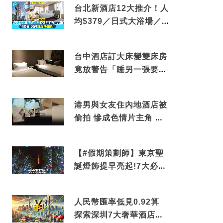
台北新酒店12大推介！人
均$379／日式大浴場／1
分鐘到捷運／米芝蓮推介
台中酒店訂大床變雙床房
竟放警告「睡另一張要加
錢」網民：好孤寒
港男與女友住內地酒店被
偷拍 慘成色情片主角 鏡
頭位置曝光 逾180間酒店
中招
【#假期策劃師】東京聖
誕燈飾提早亮起!7大必去
打卡點 快把路線收藏吧
人民幣匯率低見0.92算
探索深圳7大奢華酒店體