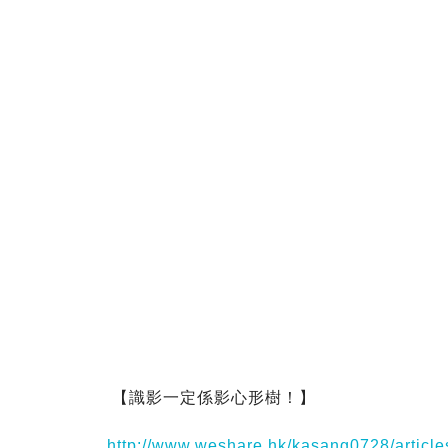
【識影一定係影心形樹！】
http://www.weshare.hk/kasang0728/articl