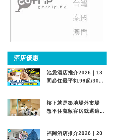
酒店優惠
池袋酒店推介2026｜13
間必住最平$196起/30秒
到車站/免費碳酸溫泉
樓下就是築地場外市場
想平住寬敞客房就選這間
東京酒店
福岡酒店推介2026｜20