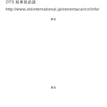
OTS 租車前必讀
http://www.otsinternational.jp/otsrentacar/cn/info/
廣告
廣告