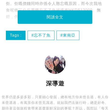
佢。佢嘅價錢同時亦係令人難忘嘅原因，而今次我地
食呢條三公斤重嘅忘不了魚就盛惠HKD$12000。
無
錯，係萬二蚊一條魚
！多麼令人難忘！
閱讀全文
Tags :
忘不了魚
東南亞
深導遊
美食
深導遊
世界仍是多姿多彩，只要細心發掘，總有地方你未曾去過，有人你
未曾遇過，有風景你未曾見識過。就如我們去旅行時，總是好奇、
期待著這個旅程會帶來甚麼新鮮深刻的事呢？所以，我想以『每天