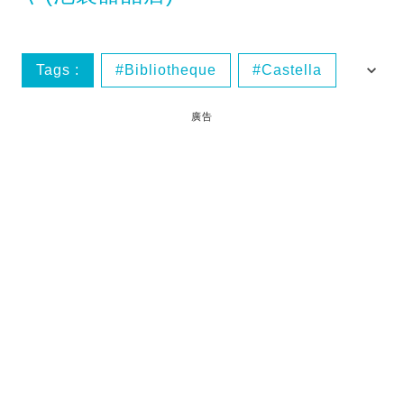
Tags :
Bibliotheque
Castella
Cest La Vie蛋糕
Le Souffle
廣告