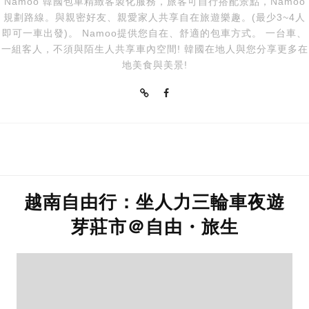
Namoo 韓國包車精緻客製化服務，旅客可自行搭配景點，Namoo
規劃路線。與親密好友、親愛家人共享自在旅遊樂趣。(最少3~4人
即可一車出發)。 Namoo提供您自在、舒適的包車方式。 一台車、
一組客人，不須與陌生人共享車內空間! 韓國在地人與您分享更多在
地美食與美景!
越南自由行：坐人力三輪車夜遊
芽莊市＠自由・旅生