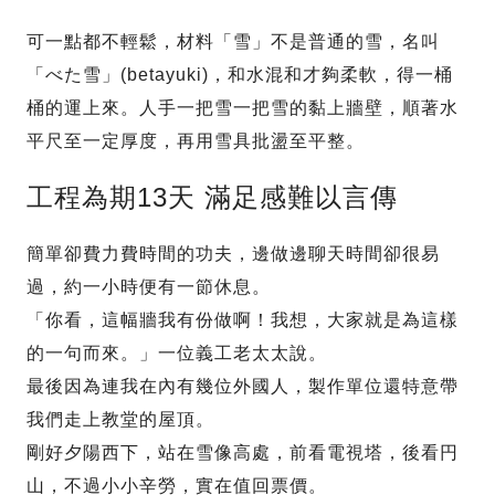
可一點都不輕鬆，材料「雪」不是普通的雪，名叫
「べた雪」(betayuki)，和水混和才夠柔軟，得一桶
桶的運上來。人手一把雪一把雪的黏上牆壁，順著水
平尺至一定厚度，再用雪具批盪至平整。
工程為期13天 滿足感難以言傳
簡單卻費力費時間的功夫，邊做邊聊天時間卻很易
過，約一小時便有一節休息。
「你看，這幅牆我有份做啊！我想，大家就是為這樣
的一句而來。」一位義工老太太說。
最後因為連我在內有幾位外國人，製作單位還特意帶
我們走上教堂的屋頂。
剛好夕陽西下，站在雪像高處，前看電視塔，後看円
山，不過小小辛勞，實在值回票價。