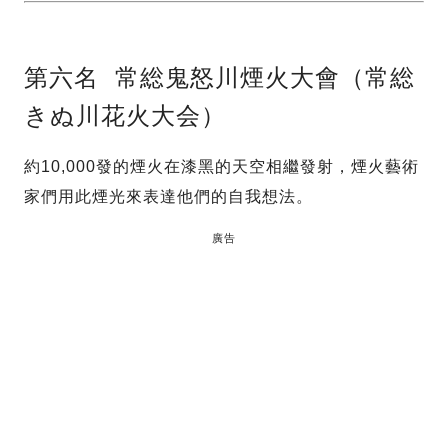
第六名 常総鬼怒川煙火大會（常総
きぬ川花火大会）
約10,000發的煙火在漆黑的天空相繼發射，煙火藝術
家們用此煙光來表達他們的自我想法。
廣告