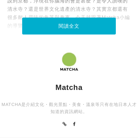
說到京都，浮現在你腦海的會是甚麼？是令人讚嘆的
清水寺？還是世界文化遺產的清水寺？其實京都還有
很多耐人尋味的角落與趣事，今天就跟著Matcha小編
的導覽，一同瞧瞧你所不知道的京都十件事吧。
閱讀全文
Matcha
MATCHA是介紹文化・觀光景點・美食・溫泉等只有在地日本人才
知道的資訊網站。