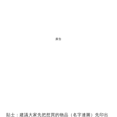
廣告
貼士：建議大家先把想買的物品（名字連圖）先印出