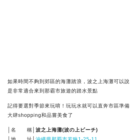
如果時間不夠到郊區的海灘踏浪，波之上海灘可以說
是非常適合來到那霸市旅遊的踏水景點
記得要選對季節來玩唷！玩玩水就可以直奔市區準備
大肆shopping和品嘗美食了
│名 稱│
波之上海灘(波の上ビーチ)
│地 址│
沖縄県那覇市若狭1-25-11