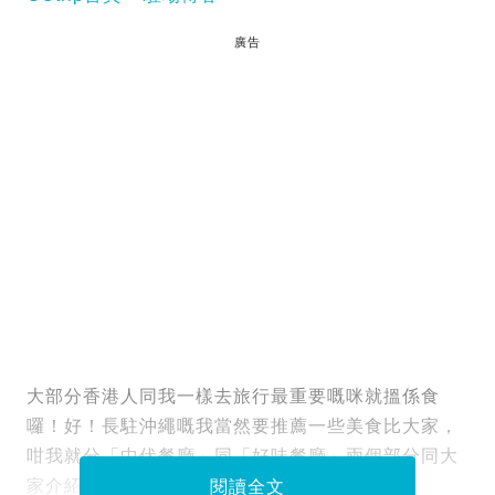
廣告
大部分香港人同我一樣去旅行最重要嘅咪就搵係食
囉！好！長駐沖繩嘅我當然要推薦一些美食比大家，
咁我就分「中伏餐廳」同「好味餐廳」兩個部分同大
家介紹一下我食過嘅幾間餐廳啦！
閱讀全文