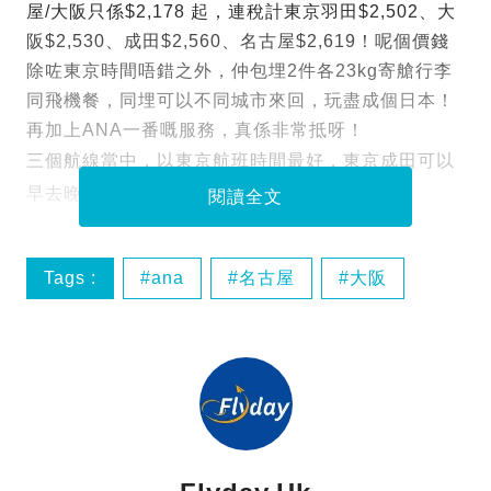
屋/大阪只係$2,178 起，連稅計東京羽田$2,502、大
阪$2,530、成田$2,560、名古屋$2,619！呢個價錢
除咗東京時間唔錯之外，仲包埋2件各23kg寄艙行李
同飛機餐，同埋可以不同城市來回，玩盡成個日本！
再加上ANA一番嘅服務，真係非常抵呀！
三個航線當中，以東京航班時間最好，東京成田可以
早去晚返，東京羽田可以凌晨機去凌晨機返。
閱讀全文
Tags :
ana
名古屋
大阪
日本