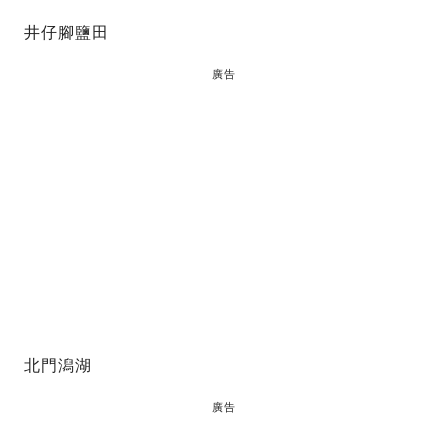
井仔腳鹽田
廣告
北門潟湖
廣告