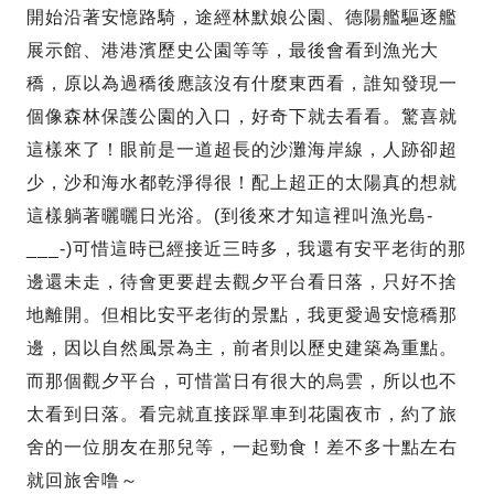
開始沿著安憶路騎，途經林默娘公園、德陽艦驅逐艦
展示館、港港濱歷史公園等等，最後會看到漁光大
穚，原以為過穚後應該沒有什麼東西看，誰知發現一
個像森林保護公園的入口，好奇下就去看看。驚喜就
這樣來了！眼前是一道超長的沙灘海岸線，人跡卻超
少，沙和海水都乾淨得很！配上超正的太陽真的想就
這樣躺著曬曬日光浴。(到後來才知這裡叫漁光島-
___-)可惜這時已經接近三時多，我還有安平老街的那
邊還未走，待會更要趕去觀夕平台看日落，只好不捨
地離開。但相比安平老街的景點，我更愛過安憶穚那
邊，因以自然風景為主，前者則以歷史建築為重點。
而那個觀夕平台，可惜當日有很大的烏雲，所以也不
太看到日落。看完就直接踩單車到花園夜市，約了旅
舍的一位朋友在那兒等，一起勁食！差不多十點左右
就回旅舍噜～